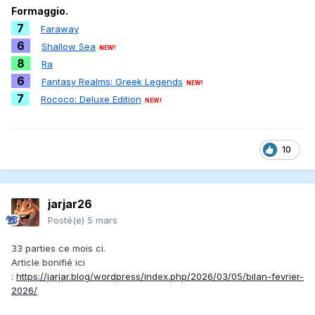
Formaggio.
7
Faraway
6
Shallow Sea
NEW!
8
Ra
6
Fantasy Realms: Greek Legends
NEW!
7
Rococo: Deluxe Edition
NEW!
10
jarjar26
Posté(e)
5 mars
33 parties ce mois ci.
Article bonifié ici
:
https://jarjar.blog/wordpress/index.php/2026/03/05/bilan-fevrier-
2026/