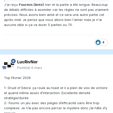
Startups x 3
J'ai reçu
Fourmis (Ants)
hier et la partie a été longue. Beaucoup
Daydream
x 2
de détails difficiles à assimiler car les règles ne sont pas vraiment
Deckers
x 2
précises. Nous avons bien aimé et ce sera une autre partie cet
Hitster x 2
après-midi. Je pense que nous allons bien l'aimer mais je n'ai
The Lord of the Rings: Duel for Middle-earth x 2
aucune idée si ça va durer 5 parties ou 70.
Ants
Covenant
Heat: Pedal to the Metal
Light Speed: Arena
4
Map Masters
Odin
Sanctuary
LucRivNor
Thebai
Posté(e)
6 mars
Coups de cœur
Sweet Lands
, jeu que j'ai eu la chance d'approfondir et de
Top Février 2026
mieux maîtriser ce mois-ci. Définitivement un très bon jeu,
tout est vraiment bien agencé, et il propose un superbe
1- Druid of Edora: ça roule au toast et il a plein de voix de victoire
casse-tête très cérébral.
et quand même assez d’interaction. Excellente densité
Deckers
, comme mentionné plus tôt dans les jeux joués en
stratégie/durée
février, un style
Spirit Island
dans un monde de hackers,
2- Fourmi: un jeu avec des pièges d’efficacité sans être trop
avec beaucoup de façons de faire.
complexe. Je n’ai pas encore percer le mystère donc j’ai hâte d’y