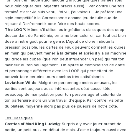
l'on jouait en mode automatique (j'ai joué quelques parties solo
pour débloquer des objectifs précis aussi). Par contre une fois
terminé c'est : Je suis venu, j'ai vu, j'ai vaincu... Je préfère une
style compétitif à la Carcassonne comme jeu de tuile que de
rejouer à Dorfromantik pour faire des hauts scores.
The LOOP:
Même s'il utilise les ingrédients classiques des coop
descendant de Pandémie, on aime bien celui-ci, car tout est bien
dosé à notre goût pour le genre. L'ajout de clone indique la
pression possible, les cartes de Faux peuvent donnent les cubes
en main qui peuvent mener à la défaite et après il y a sa machine
qui dirige les cubes (que l'on peut influencer un peu) qui fait ton
malheur ou ton soulagement. On ajoute la combinaison de carte
et personnage différente avec les LOOP qui permettent de
pouvoir faire certains tours combos très satisfaisants.
Leviathan Wilds
: Malgré un personnage moins amusant, les
parties sont toujours aussi intéressantes côté casse-tête,
beaucoup de manipulation pour ton personnage et celui-lui de
ton partenaire alors un vrai travail d'équipe. Par contre, visibilité
du plateau moyenne alors pas plus de joueurs de notre côté.
Les Classiques
Castles of Mad King Ludwig
: Surpris d'y avoir jouer autant de
partie, un petit buzz en début de mois. J'aime toujours aussi avec