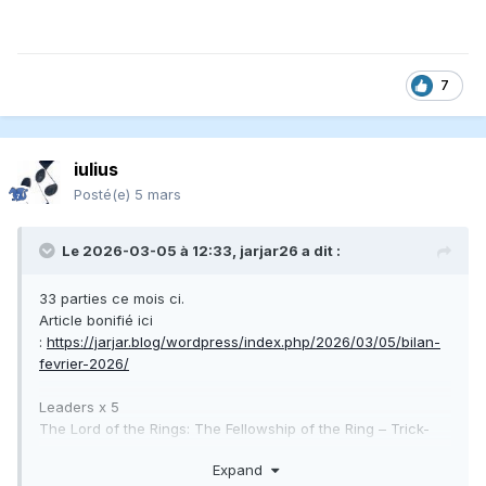
7
iulius
Posté(e)
5 mars
Le 2026-03-05 à 12:33,
jarjar26
a dit :
33 parties ce mois ci.
Article bonifié ici
:
https://jarjar.blog/wordpress/index.php/2026/03/05/bilan-
fevrier-2026/
Leaders x 5
The Lord of the Rings: The Fellowship of the Ring – Trick-
Taking Game x 5
Expand
Sweet Lands
x 4