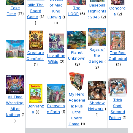
ntik: The
of Mad
Baseball
Take
The
Concordi
Board
King
Highlights
Time
(17)
LOOP
(6)
a
(2)
Game
(13
Ludwig
(1
: 2045
(2)
)
0)
Rajas of
Planet
Creature
The Red
the
Leviathan
Unknown
Comforts
Cathedral
Ganges
(
Wilds
(2)
(2)
(1)
(2)
2)
My Hero
All Time
Trick
Academi
Wrestling:
Shadow
Excavatio
Shot:
Bohnanz
a: Plus
All or
Network
(
n Earth
(1)
Second
a
(1)
Ultra!
Nothing
(1
1)
Edition
(1)
Board
)
Game
(1)