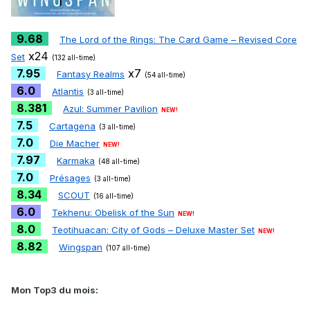
9.68
The Lord of the Rings: The Card Game – Revised Core
x24
Set
(132 all-time)
7.95
x7
Fantasy Realms
(54 all-time)
6.0
Atlantis
(3 all-time)
8.381
Azul: Summer Pavilion
NEW!
7.5
Cartagena
(3 all-time)
7.0
Die Macher
NEW!
7.97
Karmaka
(48 all-time)
7.0
Présages
(3 all-time)
8.34
SCOUT
(16 all-time)
6.0
Tekhenu: Obelisk of the Sun
NEW!
8.0
Teotihuacan: City of Gods – Deluxe Master Set
NEW!
8.82
Wingspan
(107 all-time)
Mon Top3 du mois: