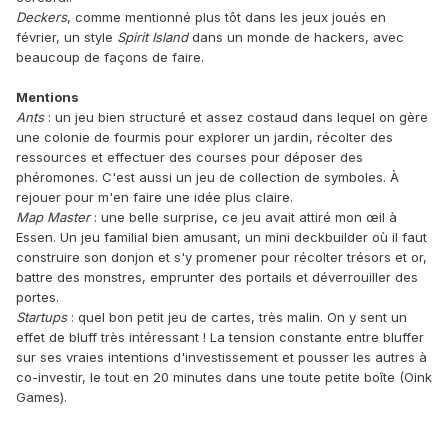
Deckers
, comme mentionné plus tôt dans les jeux joués en
février, un style
Spirit Island
dans un monde de hackers, avec
beaucoup de façons de faire.
Mentions
Ants
: un jeu bien structuré et assez costaud dans lequel on gère
une colonie de fourmis pour explorer un jardin, récolter des
ressources et effectuer des courses pour déposer des
phéromones. C'est aussi un jeu de collection de symboles. À
rejouer pour m'en faire une idée plus claire.
Map Master
: une belle surprise, ce jeu avait attiré mon œil à
Essen. Un jeu familial bien amusant, un mini deckbuilder où il faut
construire son donjon et s'y promener pour récolter trésors et or,
battre des monstres, emprunter des portails et déverrouiller des
portes.
Startups
: quel bon petit jeu de cartes, très malin. On y sent un
effet de bluff très intéressant ! La tension constante entre bluffer
sur ses vraies intentions d'investissement et pousser les autres à
co-investir, le tout en 20 minutes dans une toute petite boîte (Oink
Games).