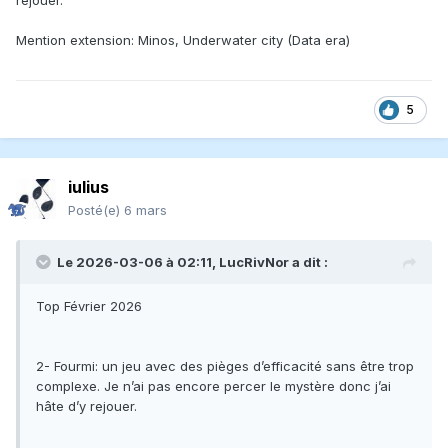
rejouer.
Mentions
Ants
: un jeu bien structuré et assez costaud dans lequel on
Mention extension: Minos, Underwater city (Data era)
gère une colonie de fourmis pour explorer un jardin,
récolter des ressources et effectuer des courses pour
déposer des phéromones. C'est aussi un jeu de collection
5
de symboles. À rejouer pour m'en faire une idée plus claire.
Map Master
: une belle surprise, ce jeu avait attiré mon œil
à Essen. Un jeu familial bien amusant, un mini deckbuilder
où il faut construire son donjon et s'y promener pour
iulius
récolter trésors et or, battre des monstres, emprunter des
Posté(e)
6 mars
portails et déverrouiller des portes.
Startups
: quel bon petit jeu de cartes, très malin. On y sent
un effet de bluff très intéressant ! La tension constante
Le 2026-03-06 à 02:11,
LucRivNor
a dit :
entre bluffer sur ses vraies intentions d'investissement et
pousser les autres à co-investir, le tout en 20 minutes dans
Top Février 2026
une toute petite boîte (Oink Games).
2- Fourmi: un jeu avec des pièges d’efficacité sans être trop
complexe. Je n’ai pas encore percer le mystère donc j’ai
hâte d’y rejouer.