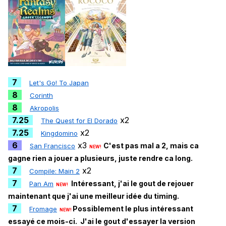
7
Let's Go! To Japan
8
Corinth
8
Akropolis
7.25
x2
The Quest for El Dorado
7.25
x2
Kingdomino
6
x3
C'est pas mal a 2, mais ca
San Francisco
NEW!
gagne rien a jouer a plusieurs, juste rendre ca long.
7
x2
Compile: Main 2
7
Intéressant, j'ai le gout de rejouer
Pan Am
NEW!
maintenant que j'ai une meilleur idée du timing.
7
Possiblement le plus intéressant
Fromage
NEW!
essayé ce mois-ci. J'ai le gout d'essayer la version