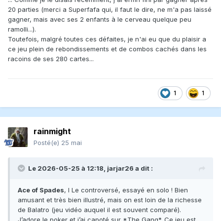
20 parties (merci a Superfafa qui, il faut le dire, ne m'a pas laissé
gagner, mais avec ses 2 enfants à le cerveau quelque peu
ramolli...).
Toutefois, malgré toutes ces défaites, je n'ai eu que du plaisir a
ce jeu plein de rebondissements et de combos cachés dans les
racoins de ses 280 cartes...
1
1
rainmight
Posté(e)
25 mai
Le 2026-05-25 à 12:18,
jarjar26
a dit :
Ace of Spades
, l Le controversé, essayé en solo ! Bien
amusant et très bien illustré, mais on est loin de la richesse
de Balatro (jeu vidéo auquel il est souvent comparé).
J’adore le poker et j’ai capoté sur *The Gang*. Ce jeu est