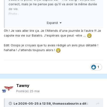
correct, mais je ne pense pas qu'il va avoir la même durée
de vie.
Photo :
https://bsky.app/profile/jarjar.blog/post/3mmjgtukfps2q
Expand
Oh ! Je vais aller lire ça. Je l'Attends d'une journée à l'autre !!! Je
capote ma vie sur Balatro. J'espérais que peut -etre ....
Edit: Ooops je croyais que tu avais rédigé un avis plus détaillé !
hahaha ! J'attends toujours alors !
1
Tawny
Posté(e)
25 mai
Le 2026-05-25 à 12:58,
thomassabourin
a dit :