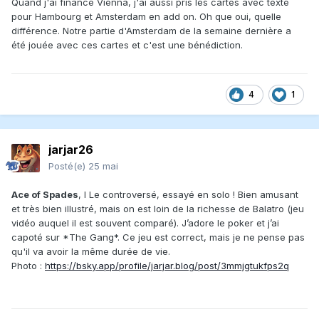
Quand j'ai financé Vienna, j'ai aussi pris les cartes avec texte
pour Hambourg et Amsterdam en add on. Oh que oui, quelle
différence. Notre partie d'Amsterdam de la semaine dernière a
été jouée avec ces cartes et c'est une bénédiction.
4
1
jarjar26
Posté(e)
25 mai
Ace of Spades
, l Le controversé, essayé en solo ! Bien amusant
et très bien illustré, mais on est loin de la richesse de Balatro (jeu
vidéo auquel il est souvent comparé). J’adore le poker et j’ai
capoté sur *The Gang*. Ce jeu est correct, mais je ne pense pas
qu'il va avoir la même durée de vie.
Photo :
https://bsky.app/profile/jarjar.blog/post/3mmjgtukfps2q