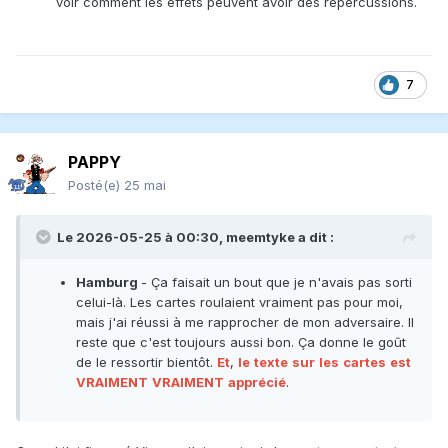
voir comment les effets peuvent avoir des répercussions.
7
PAPPY
Posté(e)
25 mai
Le 2026-05-25 à 00:30,
meemtyke
a dit :
Hamburg
- Ça faisait un bout que je n'avais pas sorti
celui-là. Les cartes roulaient vraiment pas pour moi,
mais j'ai réussi à me rapprocher de mon adversaire. Il
reste que c'est toujours aussi bon. Ça donne le goût
de le ressortir bientôt.
Et
,
le
texte
sur
les
cartes
est
VRAIMENT
VRAIMENT
apprécié
.