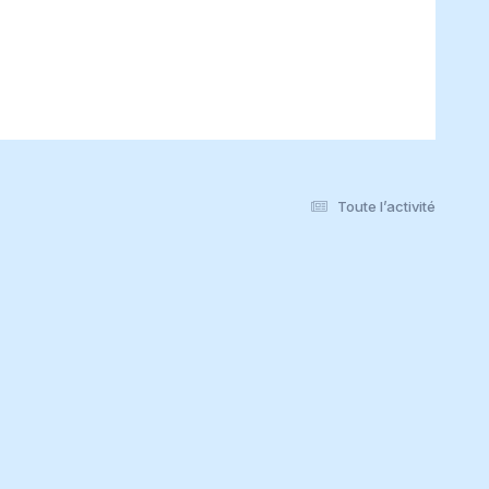
Toute l’activité