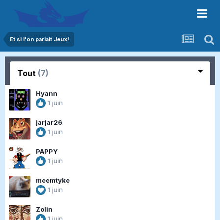
Et si l'on parlait Jeux!
Tout
(7)
Hyann
1 juin
jarjar26
1 juin
PAPPY
1 juin
meemtyke
1 juin
Zolin
1 juin