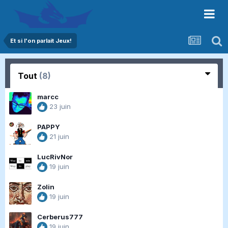
Et si l'on parlait Jeux!
Tout
(8)
marcc
23 juin
PAPPY
21 juin
LucRivNor
19 juin
Zolin
19 juin
Cerberus777
19 juin