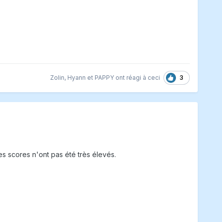
3
Zolin
,
Hyann
et
PAPPY
ont réagi à ceci
es scores n'ont pas été très élevés.