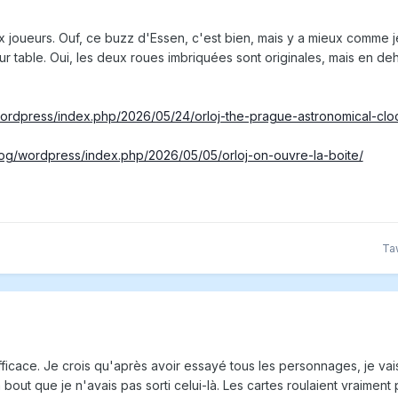
ux joueurs. Ouf, ce buzz d'Essen, c'est bien, mais y a mieux comme je
r table. Oui, les deux roues imbriquées sont originales, mais en d
g/wordpress/index.php/2026/05/24/orloj-the-prague-astronomical-c
.blog/wordpress/index.php/2026/05/05/orloj-on-ouvre-la-boite/
Ta
ficace. Je crois qu'après avoir essayé tous les personnages, je vai
un bout que je n'avais pas sorti celui-là. Les cartes roulaient vraime