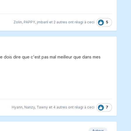
5
Zolin
,
PAPPY
,
jmbaril
et
2 autres
ont réagi à ceci
je dois dire que c'est pas mal meilleur que dans mes
7
Hyann
,
Nanzy
,
Tawny
et
4 autres
ont réagi à ceci
Auteur