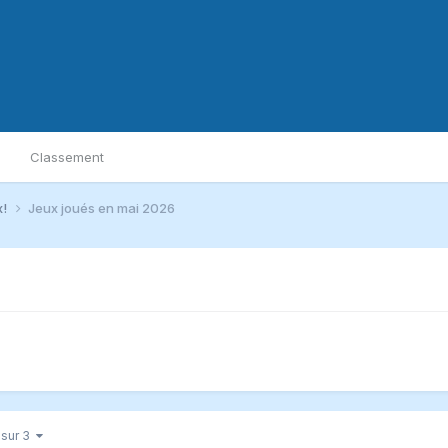
Classement
x!
Jeux joués en mai 2026
 sur 3