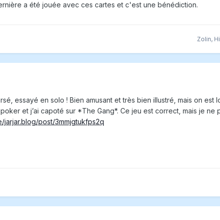
nière a été jouée avec ces cartes et c'est une bénédiction.
Zolin
,
H
rsé, essayé en solo ! Bien amusant et très bien illustré, mais on est l
poker et j’ai capoté sur *The Gang*. Ce jeu est correct, mais je ne
le/jarjar.blog/post/3mmjgtukfps2q