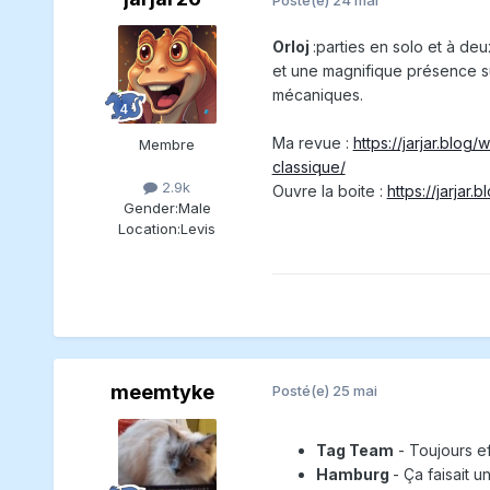
Orloj
:parties en solo et à de
et une magnifique présence su
mécaniques.
Ma revue :
https://jarjar.blo
Membre
classique/
2.9k
Ouvre la boite :
https://jarjar
Gender:
Male
Location:
Levis
meemtyke
Posté(e)
25 mai
Tag Team
- Toujours ef
Hamburg
- Ça faisait 