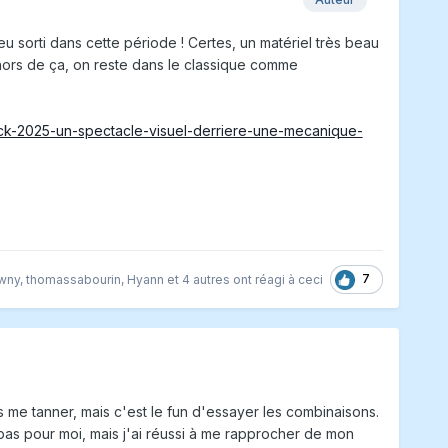
u sorti dans cette période ! Certes, un matériel très beau
ehors de ça, on reste dans le classique comme
lock-2025-un-spectacle-visuel-derriere-une-mecanique-
7
wny
,
thomassabourin
,
Hyann
et
4 autres
ont réagi à ceci
s me tanner, mais c'est le fun d'essayer les combinaisons.
nt pas pour moi, mais j'ai réussi à me rapprocher de mon