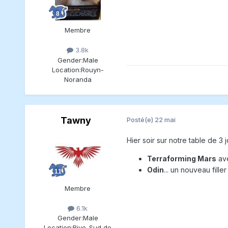
Membre
3.8k
Gender:
Male
Location:
Rouyn-
Noranda
Tawny
Posté(e)
22 mai
Hier soir sur notre table de 3 
Terraforming Mars
ave
Odin
... un nouveau filler
Membre
6.1k
Gender:
Male
Location:
Rive-Sud de