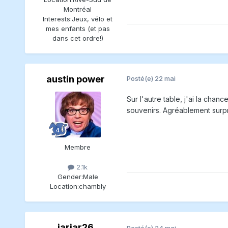
Montréal
Interests:
Jeux, vélo et
mes enfants (et pas
dans cet ordre!)
austin power
Posté(e)
22 mai
Sur l'autre table, j'ai la chanc
souvenirs. Agréablement surpri
Membre
2.1k
Gender:
Male
Location:
chambly
jarjar26
Posté(e)
24 mai