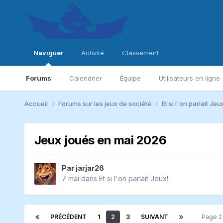
Naviguer
Activité
Classement
Forums
Calendrier
Équipe
Utilisateurs en ligne
Accueil
Forums sur les jeux de société
Et si l'on parlait Jeu
Jeux joués en mai 2026
Par
jarjar26
7 mai
dans
Et si l'on parlait Jeux!
PRÉCÉDENT
1
2
3
SUIVANT
Page 2