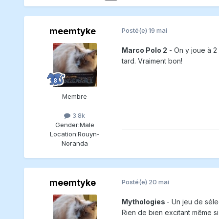
meemtyke
Posté(e)
19 mai
Marco Polo 2
- On y joue à 2 
tard. Vraiment bon!
Membre
3.8k
Gender:
Male
Location:
Rouyn-
Noranda
meemtyke
Posté(e)
20 mai
Mythologies
- Un jeu de séle
Rien de bien excitant même si c