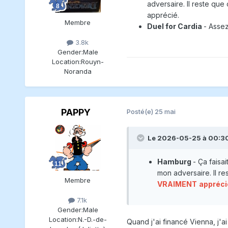
adversaire. Il reste que
apprécié.
Membre
Duel for Cardia
- Assez
3.8k
Gender:
Male
Location:
Rouyn-
Noranda
PAPPY
Posté(e)
25 mai
Le 2026-05-25 à 00:3
Hamburg
- Ça faisa
mon adversaire. Il re
Membre
VRAIMENT
appréci
7.1k
Gender:
Male
Location:
N.-D.-de-
Quand j'ai financé Vienna, j'a