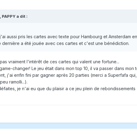
,
PAPPY
a dit :
j'ai aussi pris les cartes avec texte pour Hambourg et Amsterdam en
dernière a été jouée avec ces cartes et c'est une bénédiction.
 pas vraiment l'intérêt de ces cartes qui valent une fortune...
l game-changer! Le jeu était dans mon top 10, il va passer dans mon 
t, j'ai enfin fini par gagner après 20 parties (merci a Superfafa qui,
u ramolli...).
défaites, je n'ai eu que du plaisir a ce jeu plein de rebondissemen