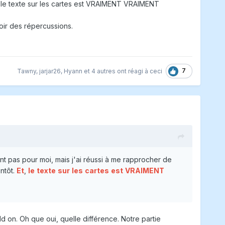
Et, le texte sur les cartes est VRAIMENT VRAIMENT
voir des répercussions.
7
Tawny
,
jarjar26
,
Hyann
et
4 autres
ont réagi à ceci
ment pas pour moi, mais j'ai réussi à me rapprocher de
entôt.
Et
,
le
texte
sur
les
cartes
est
VRAIMENT
d on. Oh que oui, quelle différence. Notre partie