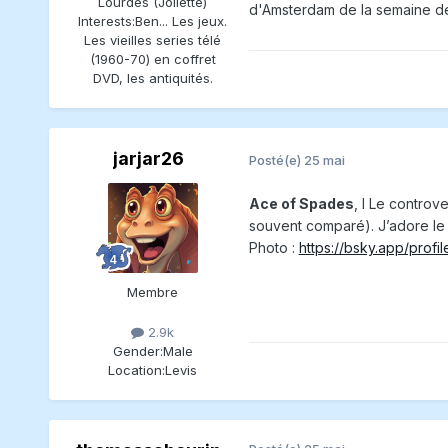
Lourdes (Joliette)
d'Amsterdam de la semaine der
Interests:
Ben... Les jeux.
Les vieilles series télé
(1960-70) en coffret
DVD, les antiquités.
jarjar26
Posté(e)
25 mai
Ace of Spades
, l Le controve
souvent comparé). J’adore le 
Photo :
https://bsky.app/profi
Membre
2.9k
Gender:
Male
Location:
Levis