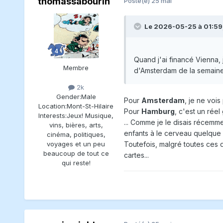
thomassabourin
Posté(e)
25 mai
Le 2026-05-25 à 01:59
Quand j'ai financé Vienna, 
Membre
d'Amsterdam de la semaine 
2k
Gender:
Male
Pour
Amsterdam
, je ne vois
Location:
Mont-St-Hilaire
Pour
Hamburg
, c'est un rée
Interests:
Jeux! Musique,
... Comme je le disais récemmen
vins, bières, arts,
enfants à le cerveau quelque pe
cinéma, politiques,
Toutefois, malgré toutes ces 
voyages et un peu
beaucoup de tout ce
cartes...
qui reste!