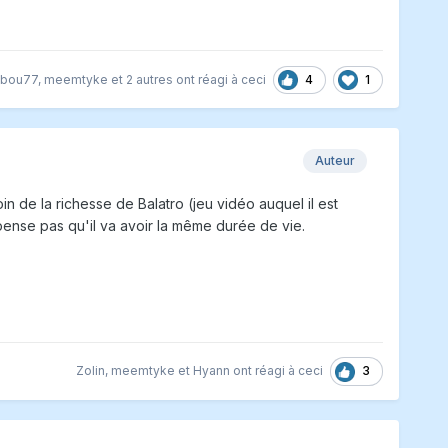
4
1
ibou77
,
meemtyke
et
2 autres
ont réagi à ceci
Auteur
oin de la richesse de Balatro (jeu vidéo auquel il est
 pense pas qu'il va avoir la même durée de vie.
3
Zolin
,
meemtyke
et
Hyann
ont réagi à ceci