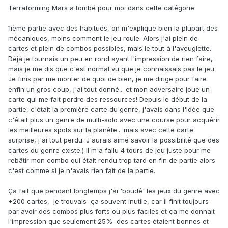
Terraforming Mars a tombé pour moi dans cette catégorie:
1ième partie avec des habitués, on m'explique bien la plupart des
mécaniques, moins comment le jeu roule. Alors j'ai plein de
cartes et plein de combos possibles, mais le tout à l'aveuglette.
Déjà je tournais un peu en rond ayant l'impression de rien faire,
mais je me dis que c'est normal vu que je connaissais pas le jeu.
Je finis par me monter de quoi de bien, je me dirige pour faire
enfin un gros coup, j'ai tout donné... et mon adversaire joue un
carte qui me fait perdre des ressources! Depuis le début de la
partie, c'était la première carte du genre, j'avais dans l'idée que
c'était plus un genre de multi-solo avec une course pour acquérir
les meilleures spots sur la planète... mais avec cette carte
surprise, j'ai tout perdu. J'aurais aimé savoir la possibilité que des
cartes du genre existe:) Il m'a fallu 4 tours de jeu juste pour me
rebâtir mon combo qui était rendu trop tard en fin de partie alors
c'est comme si je n'avais rien fait de la partie.
Ça fait que pendant longtemps j'ai 'boudé' les jeux du genre avec
+200 cartes, je trouvais ça souvent inutile, car il finit toujours
par avoir des combos plus forts ou plus faciles et ça me donnait
l'impression que seulement 25% des cartes étaient bonnes et