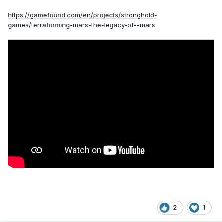
https://gamefound.com/en/projects/stronghold-
games/terraforming-mars-the-legacy-of--mars
2
1