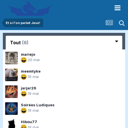
Et si l'on parlait Jeux!
Tout
(6)
mariejo
20 mai
meemtyke
19 mai
jarjar26
19 mai
Soirées Ludiques
19 mai
Hibou77
19 mai