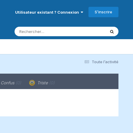
S’inscrire
Utilisateur existant ? Connexion
Toute l’activité
Confus
(0)
Triste
(0)