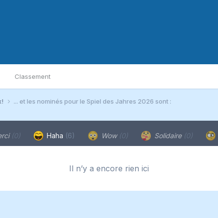
Classement
x!
... et les nominés pour le Spiel des Jahres 2026 sont :
rci
(0)
Haha
(6)
Wow
(0)
Solidaire
(0)
Il n’y a encore rien ici