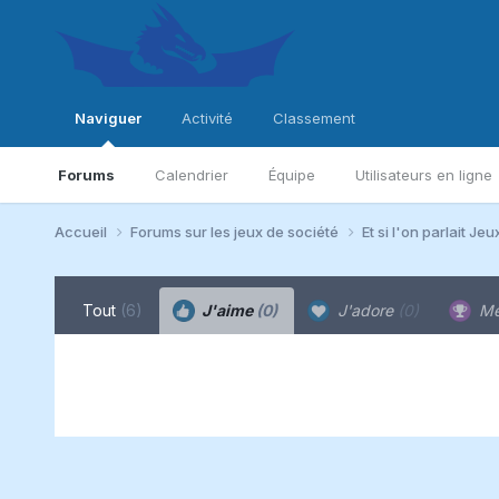
Naviguer
Activité
Classement
Forums
Calendrier
Équipe
Utilisateurs en ligne
Accueil
Forums sur les jeux de société
Et si l'on parlait Jeu
Tout
(6)
J'aime
(0)
J'adore
(0)
Me