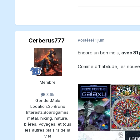
Cerberus777
Posté(e)
1 juin
Encore un bon mois,
avec 81 
Comme d'habitude, les nouve
Membre
3.6k
Gender:
Male
Location:
St-Bruno
Interests:
Boardgames,
métal, hiking, nature,
bières, voyages, et tous
les autres plaisirs de la
vie!