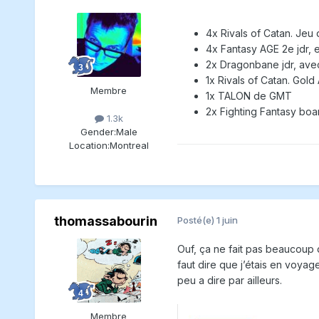
4x Rivals of Catan. Jeu
4x Fantasy AGE 2e jdr, 
2x Dragonbane jdr, ave
1x Rivals of Catan. Gol
Membre
1x TALON de GMT
2x Fighting Fantasy boa
1.3k
Gender:
Male
Location:
Montreal
thomassabourin
Posté(e)
1 juin
Ouf, ça ne fait pas beaucoup 
faut dire que j’étais en voya
peu a dire par ailleurs.
Membre