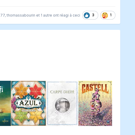
3
1
777
,
thomassabourin
et
1 autre
ont réagi à ceci