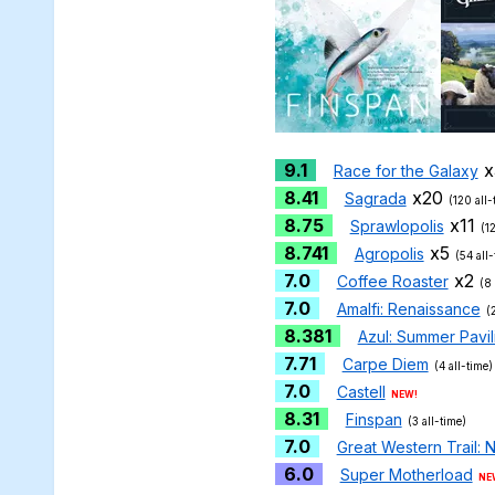
9.1
x
Race for the Galaxy
8.41
x20
Sagrada
(120 all-
8.75
x11
Sprawlopolis
(1
8.741
x5
Agropolis
(54 all-
7.0
x2
Coffee Roaster
(8 
7.0
Amalfi: Renaissance
(
8.381
Azul: Summer Pavil
7.71
Carpe Diem
(4 all-time)
7.0
Castell
NEW!
8.31
Finspan
(3 all-time)
7.0
Great Western Trail:
6.0
Super Motherload
NE