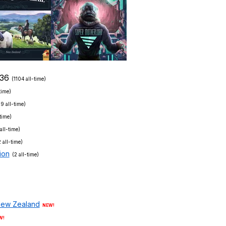
36
(1104 all-time)
time)
29 all-time)
time)
all-time)
2 all-time)
ion
(2 all-time)
 New Zealand
NEW!
W!