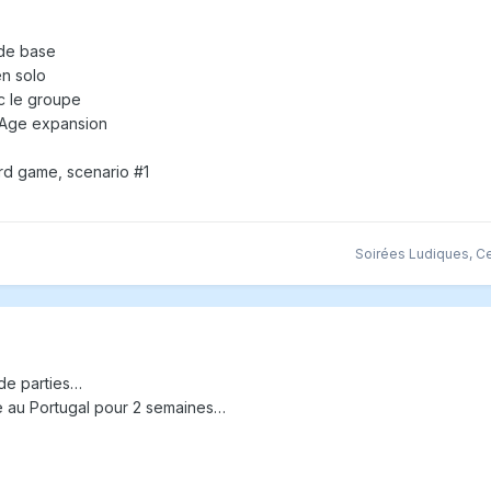
 de base
en solo
c le groupe
d Age expansion
rd game, scenario #1
Soirées Ludiques
,
C
de parties…
ge au Portugal pour 2 semaines…