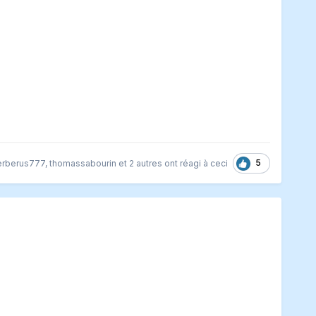
5
erberus777
,
thomassabourin
et
2 autres
ont réagi à ceci