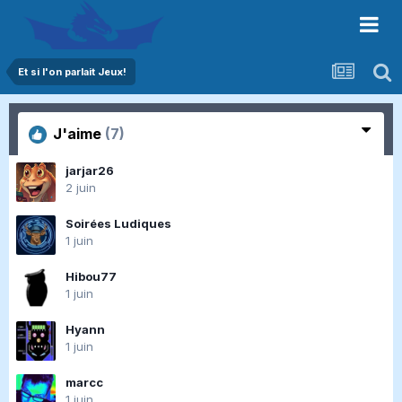
Et si l'on parlait Jeux!
J'aime
(7)
jarjar26
2 juin
Soirées Ludiques
1 juin
Hibou77
1 juin
Hyann
1 juin
marcc
1 juin