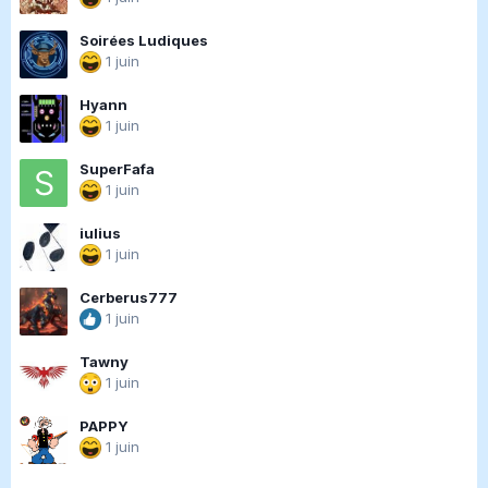
Soirées Ludiques
1 juin
Hyann
1 juin
SuperFafa
1 juin
iulius
1 juin
Cerberus777
1 juin
Tawny
1 juin
PAPPY
1 juin