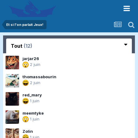
Et si l'on parlait Jeux!
Tout
(12)
jarjar26
2 juin
thomassabourin
2 juin
red_mary
1 juin
meemtyke
1 juin
Zolin
1 juin