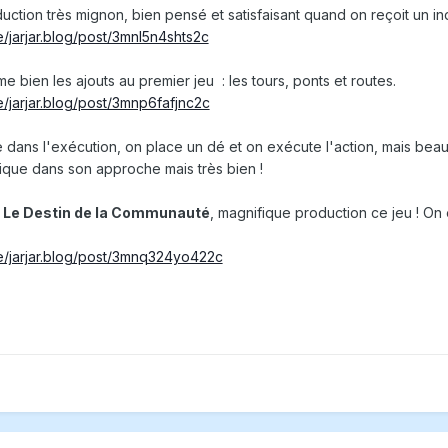
uction très mignon, bien pensé et satisfaisant quand on reçoit un 
le/jarjar.blog/post/3mnl5n4shts2c
aime bien les ajouts au premier jeu
:
les tours, ponts et routes.
le/jarjar.blog/post/3mnp6fafjnc2c
e dans l'exécution, on place un dé et on exécute l'action, mais be
ique dans son approche mais très bien !
: Le Destin de la Communauté
, magnifique production ce jeu ! On
le/jarjar.blog/post/3mnq324yo422c