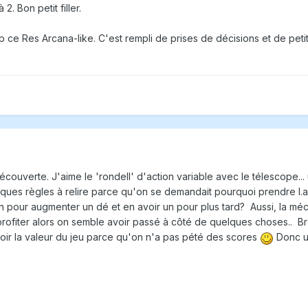
2. Bon petit filler.
 ce Res Arcana-like. C'est rempli de prises de décisions et de peti
écouverte. J'aime le 'rondell' d'action variable avec le télescope...
ques règles à relire parce qu'on se demandait pourquoi prendre l.
pour augmenter un dé et en avoir un pour plus tard? Aussi, la mécan
 profiter alors on semble avoir passé à côté de quelques choses.. Br
voir la valeur du jeu parce qu'on n'a pas pété des scores
Donc un