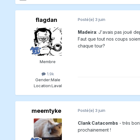
flagdan
Posté(e)
3 juin
Madeira
:
J'avais pas joué dep
Faut que tout nos coups soien
chaque tour?
Membre
1.9k
Gender:
Male
Location:
Laval
meemtyke
Posté(e)
3 juin
Clank Catacombs
- très bon
prochainement !