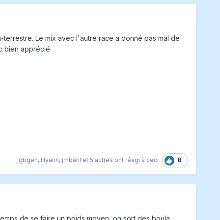
terrestre. Le mix avec l'autre race a donné pas mal de
nc bien apprécié.
8
gbgen
,
Hyann
,
jmbaril
et
5 autres
ont réagi à ceci
 temps de se faire un poids moyen, on sort des boula