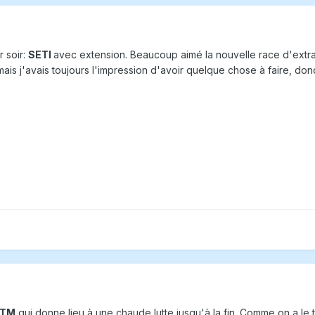
r soir:
SETI
avec extension. Beaucoup aimé la nouvelle race d'extra-
 mais j'avais toujours l'impression d'avoir quelque chose à faire, do
TM
qui donne lieu à une chaude lutte jusqu'à la fin. Comme on a le