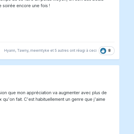
le soirée encore une fois !
8
Hyann
,
Tawny
,
meemtyke
et
5 autres
ont réagi à ceci
ression que mon appréciation va augmenter avec plus de
ix qu'on fait. C'est habituellement un genre que j'aime