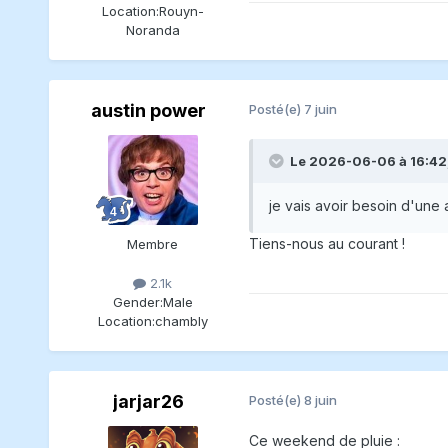
Location:
Rouyn-
Noranda
austin power
Posté(e)
7 juin
Le 2026-06-06 à 16:42
je vais avoir besoin d'une 
Tiens-nous au courant !
Membre
2.1k
Gender:
Male
Location:
chambly
jarjar26
Posté(e)
8 juin
Ce weekend de pluie
: