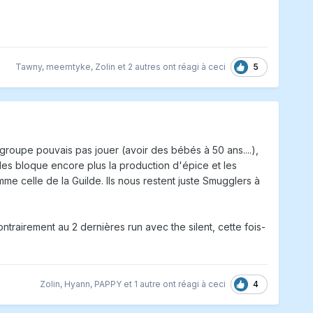
5
Tawny
,
meemtyke
,
Zolin
et
2 autres
ont réagi à ceci
 groupe pouvais pas jouer (avoir des bébés à 50 ans....),
ides bloque encore plus la production d'épice et les
e celle de la Guilde. Ils nous restent juste Smugglers à
ontrairement au 2 dernières run avec the silent, cette fois-
4
Zolin
,
Hyann
,
PAPPY
et
1 autre
ont réagi à ceci