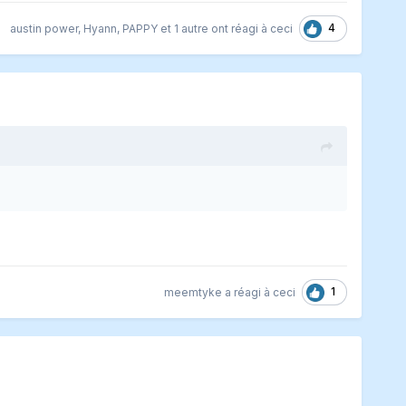
4
austin power
,
Hyann
,
PAPPY
et
1 autre
ont réagi à ceci
1
meemtyke
a réagi à ceci