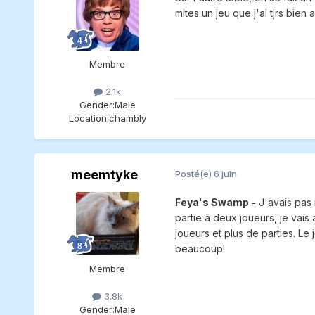
mites un jeu que j'ai tjrs bien
Membre
2.1k
Gender:
Male
Location:
chambly
meemtyke
Posté(e)
6 juin
Feya's Swamp -
J'avais pas 
partie à deux joueurs, je vai
joueurs et plus de parties. Le
beaucoup!
Membre
3.8k
Gender:
Male