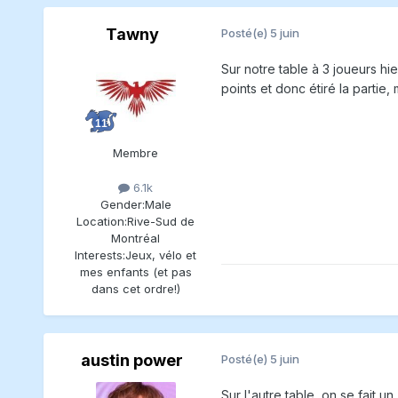
Tawny
Posté(e)
5 juin
Sur notre table à 3 joueurs hie
points et donc étiré la partie,
Membre
6.1k
Gender:
Male
Location:
Rive-Sud de
Montréal
Interests:
Jeux, vélo et
mes enfants (et pas
dans cet ordre!)
austin power
Posté(e)
5 juin
Sur l'autre table, on se fait un