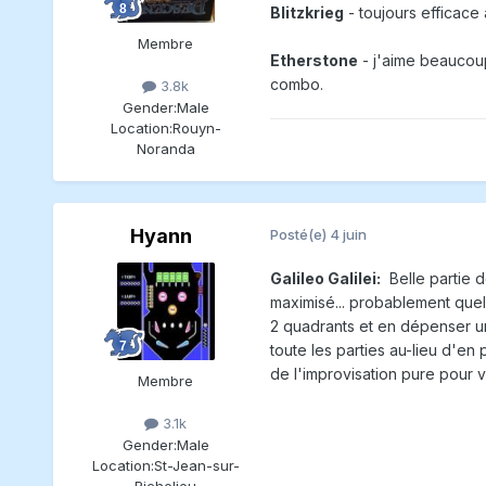
Blitzkrieg
- toujours efficace à 
Membre
Etherstone
- j'aime beaucoup
combo.
3.8k
Gender:
Male
Location:
Rouyn-
Noranda
Hyann
Posté(e)
4 juin
Galileo Galilei:
Belle partie d
maximisé... probablement quel
2 quadrants et en dépenser un 
toute les parties au-lieu d'en
de l'improvisation pure pour 
Membre
3.1k
Gender:
Male
Location:
St-Jean-sur-
Richelieu