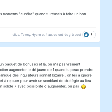
ts moments "eurêka" quand tu réussis à faire un bon
7
iulius
,
Tawny
,
Hyann
et
4 autres
ont réagi à ceci
 un paquet de bonus ici et là, on n'a pas vraiment
action augmenter le dé jaune de 1 quand tu peux prendre
ique des inquisiteurs sonnait bizarre... on les a ignoré
ef à rejouer pour avoir un semblant de stratégie au-lieu
 solide 7 avec possibilité d'augmenter.. ou pas