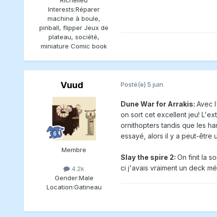
Interests:
Réparer
machine à boule,
pinball, flipper Jeux de
plateau, société,
miniature Comic book
Vuud
Posté(e)
5 juin
Dune War for Arrakis:
Avec l
on sort cet excellent jeu! L'e
ornithopters tandis que les h
essayé, alors il y a peut-être
Membre
Slay the spire 2:
On finit la 
ci j'avais vraiment un deck mé
4.2k
Gender:
Male
Location:
Gatineau