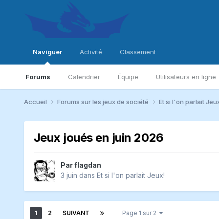
Naviguer
Activité
Classement
Forums
Calendrier
Équipe
Utilisateurs en ligne
Accueil
Forums sur les jeux de société
Et si l'on parlait Jeu
Jeux joués en juin 2026
Par
flagdan
3 juin
dans
Et si l'on parlait Jeux!
1
2
SUIVANT
Page 1 sur 2