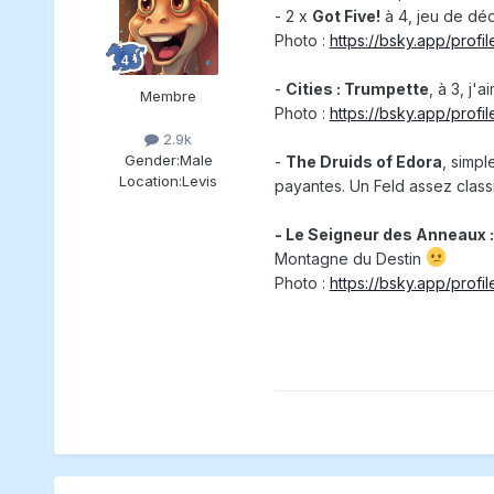
- 2 x
Got Five!
à 4, jeu de déd
Photo :
https://bsky.app/profi
-
Cities : Trumpette
, à 3, j'
Membre
Photo :
https://bsky.app/profi
2.9k
Gender:
Male
-
The Druids of Edora
, simpl
Location:
Levis
payantes. Un Feld assez class
- Le Seigneur des Anneaux 
Montagne du Destin
Photo :
https://bsky.app/profi