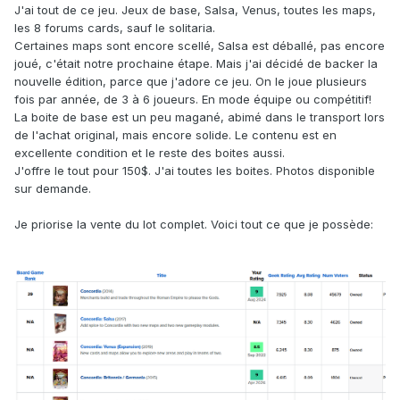
J'ai tout de ce jeu. Jeux de base, Salsa, Venus, toutes les maps,
les 8 forums cards, sauf le solitaria.
Certaines maps sont encore scellé, Salsa est déballé, pas encore
joué, c'était notre prochaine étape. Mais j'ai décidé de backer la
nouvelle édition, parce que j'adore ce jeu. On le joue plusieurs
fois par année, de 3 à 6 joueurs. En mode équipe ou compétitif!
La boite de base est un peu magané, abimé dans le transport lors
de l'achat original, mais encore solide. Le contenu est en
excellente condition et le reste des boites aussi.
J'offre le tout pour 150$. J'ai toutes les boites. Photos disponible
sur demande.
Je priorise la vente du lot complet. Voici tout ce que je possède: