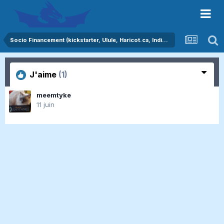
Socio Financement (kickstarter, Ulule, Haricot.ca, Indiegogo)
J'aime
(1)
meemtyke
11 juin