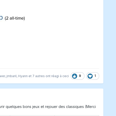
9
1
ower
,
jmbaril
,
Hyann
et
7 autres
ont réagi à ceci
vrir quelques bons jeux et rejouer des classiques (Merci