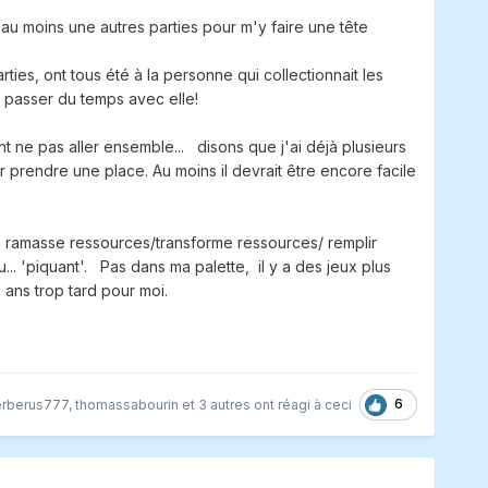
'au moins une autres parties pour m'y faire une tête
rties, ont tous été à la personne qui collectionnait les
r passer du temps avec elle!
t ne pas aller ensemble... disons que j'ai déjà plusieurs
 prendre une place. Au moins il devrait être encore facile
 : ramasse ressources/transforme ressources/ remplir
.. 'piquant'. Pas dans ma palette, il y a des jeux plus
 ans trop tard pour moi.
6
rberus777
,
thomassabourin
et
3 autres
ont réagi à ceci