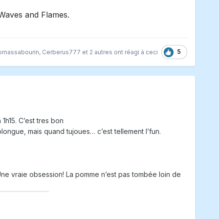
 Waves and Flames.
5
omassabourin
,
Cerberus777
et
2 autres
ont réagi à ceci
 1h15. C’est tres bon
plongue, mais quand tujoues… c’est tellement l’fun.
 Une vraie obsession! La pomme n’est pas tombée loin de