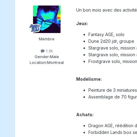
Un bon mois avec des activités
Jeux:
Fantasy AGE, solo
Membre
Dune 2d20 jdr, groupe
Stargrave solo, mission 
1.3k
Stargrave solo, mission 
Gender:
Male
Frostgrave solo, mission
Location:
Montreal
Modélisme:
Peinture de 3 miniature
Assemblage de 70 figuri
Achats:
Dragon AGE, réédition d
Forbidden Lands box set