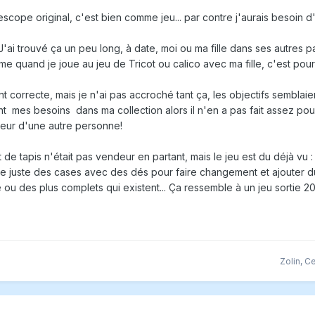
escope original, c'est bien comme jeu... par contre j'aurais besoin d
J'ai trouvé ça un peu long, à date, moi ou ma fille dans ses autres pa
mme quand je joue au jeu de Tricot ou calico avec ma fille, c'est pou
 correcte, mais je n'ai pas accroché tant ça, les objectifs semblaien
 mes besoins dans ma collection alors il n'en a pas fait assez pour
heur d'une autre personne!
de tapis n'était pas vendeur en partant, mais le jeu est du déjà vu
te juste des cases avec des dés pour faire changement et ajouter du.
u des plus complets qui existent... Ça ressemble à un jeu sortie 20
Zolin
,
Ce