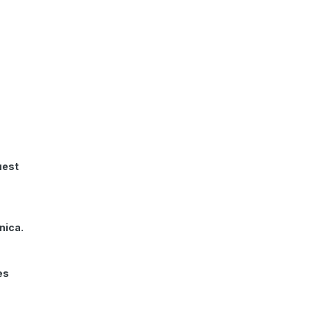
uest
nica.
es