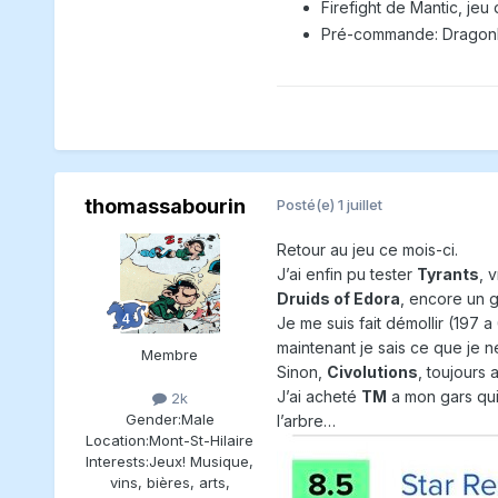
Firefight de Mantic, jeu
Pré-commande: Dragonba
thomassabourin
Posté(e)
1 juillet
Retour au jeu ce mois-ci.
J’ai enfin pu tester
Tyrants
, 
Druids of Edora
, encore un g
Je me suis fait démollir (197
maintenant je sais ce que je n
Membre
Sinon,
Civolutions
, toujours 
J’ai acheté
TM
a mon gars qui
2k
Gender:
Male
l’arbre…
Location:
Mont-St-Hilaire
Interests:
Jeux! Musique,
vins, bières, arts,