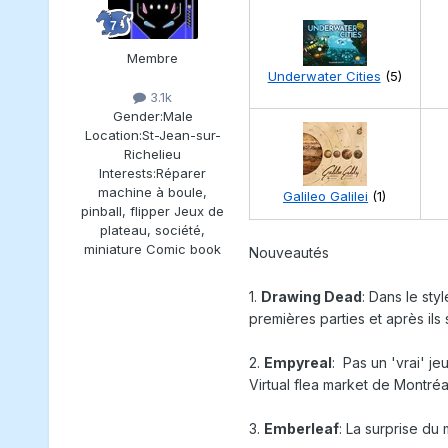
Membre
Underwater Cities
(5)
3.1k
Gender:
Male
Location:
St-Jean-sur-
Richelieu
Interests:
Réparer
machine à boule,
Galileo Galilei
(1)
pinball, flipper Jeux de
plateau, société,
miniature Comic book
Nouveautés
1.
Drawing Dead
: Dans le sty
premières parties et après ils 
2.
Empyreal
: Pas un 'vrai' j
Virtual flea market de Montréal
3.
Emberleaf
: La surprise du