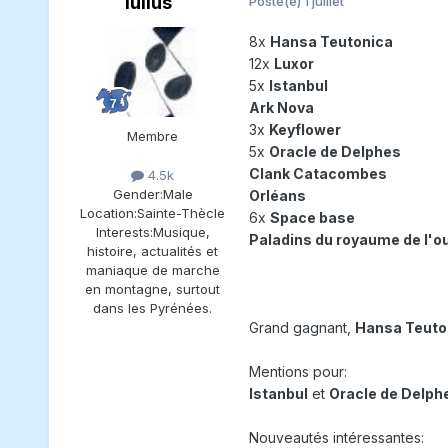
iulius
Posté(e)
1 juillet
8x
Hansa Teutonica
12x
Luxor
5x
Istanbul
Ark Nova
3x
Keyflower
Membre
5x
Oracle de Delphes
Clank Catacombes
4.5k
Gender:
Male
Orléans
Location:
Sainte-Thècle
6x
Space base
Interests:
Musique,
Paladins du royaume de l'o
histoire, actualités et
maniaque de marche
en montagne, surtout
dans les Pyrénées.
Grand gagnant,
Hansa Teuto
Mentions pour:
Istanbul
et
Oracle de Delph
Nouveautés intéressantes: