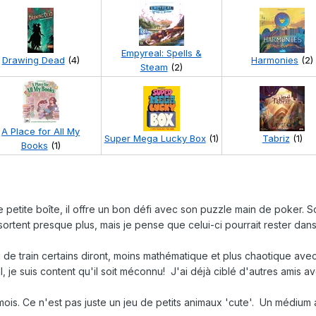
Empyreal: Spells &
Drawing Dead
(4)
Harmonies
(2)
Steam
(2)
A Place for All My
Super Mega Lucky Box
(1)
Tabriz
(1)
Books
(1)
le petite boîte, il offre un bon défi avec son puzzle main de poker. 
sortent presque plus, mais je pense que celui-ci pourrait rester dans 
eu de train certains diront, moins mathématique et plus chaotique ave
, je suis content qu'il soit méconnu! J'ai déjà ciblé d'autres amis av
 mois. Ce n'est pas juste un jeu de petits animaux 'cute'. Un médiu