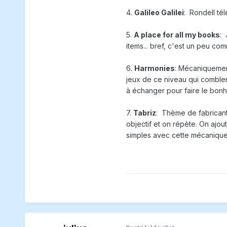
4.
Galileo Galilei
: Rondell tél
5.
A place for all my books
: 
items... bref, c'est un peu co
6.
Harmonies
: Mécaniquement
jeux de ce niveau qui comblent
à échanger pour faire le bon
7.
Tabriz
: Thème de fabricant 
objectif et on répète. On ajou
simples avec cette mécanique o