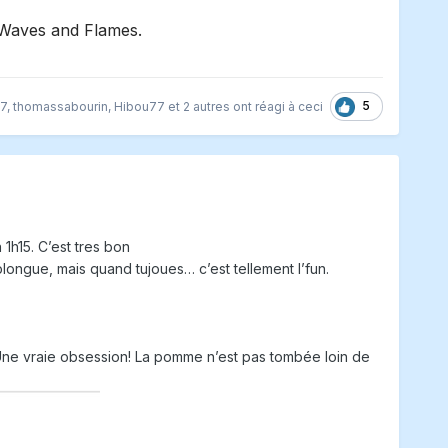
 Waves and Flames.
5
77
,
thomassabourin
,
Hibou77
et
2 autres
ont réagi à ceci
 1h15. C’est tres bon
plongue, mais quand tujoues… c’est tellement l’fun.
 Une vraie obsession! La pomme n’est pas tombée loin de