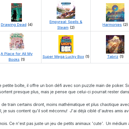
Empyreal: Spells &
Drawing Dead
(4)
Harmonies
(2)
Steam
(2)
A Place for All My
Super Mega Lucky Box
(1)
Tabriz
(1)
Books
(1)
le petite boîte, il offre un bon défi avec son puzzle main de poker. 
sortent presque plus, mais je pense que celui-ci pourrait rester dans 
eu de train certains diront, moins mathématique et plus chaotique ave
, je suis content qu'il soit méconnu! J'ai déjà ciblé d'autres amis av
 mois. Ce n'est pas juste un jeu de petits animaux 'cute'. Un médiu