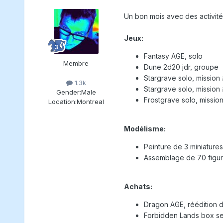
Un bon mois avec des activités
Jeux:
Fantasy AGE, solo
Membre
Dune 2d20 jdr, groupe
Stargrave solo, mission 
1.3k
Stargrave solo, mission 
Gender:
Male
Frostgrave solo, mission
Location:
Montreal
Modélisme:
Peinture de 3 miniature
Assemblage de 70 figuri
Achats:
Dragon AGE, réédition d
Forbidden Lands box set