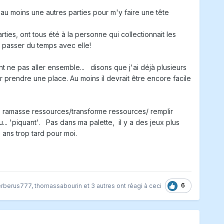
'au moins une autres parties pour m'y faire une tête
rties, ont tous été à la personne qui collectionnait les
r passer du temps avec elle!
t ne pas aller ensemble... disons que j'ai déjà plusieurs
 prendre une place. Au moins il devrait être encore facile
 : ramasse ressources/transforme ressources/ remplir
.. 'piquant'. Pas dans ma palette, il y a des jeux plus
 ans trop tard pour moi.
6
rberus777
,
thomassabourin
et
3 autres
ont réagi à ceci