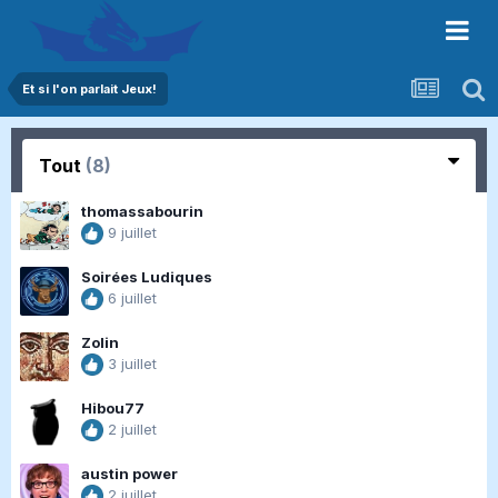
Et si l'on parlait Jeux!
Tout
(8)
thomassabourin
9 juillet
Soirées Ludiques
6 juillet
Zolin
3 juillet
Hibou77
2 juillet
austin power
2 juillet