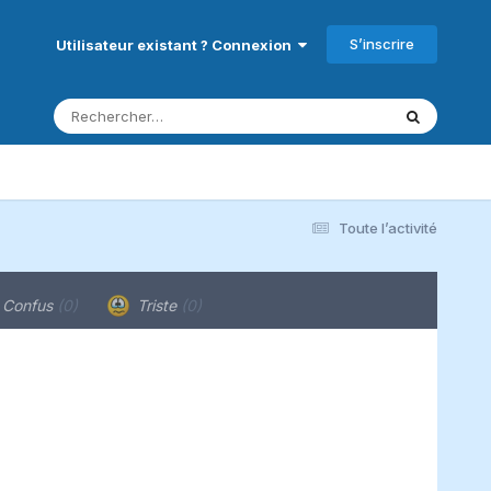
S’inscrire
Utilisateur existant ? Connexion
Toute l’activité
Confus
(0)
Triste
(0)