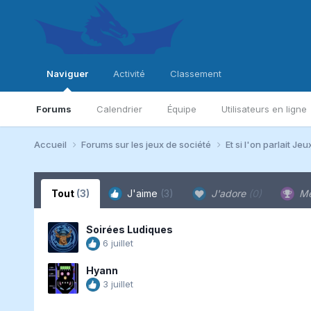
Naviguer
Activité
Classement
Forums
Calendrier
Équipe
Utilisateurs en ligne
Accueil
Forums sur les jeux de société
Et si l'on parlait Jeu
Tout
(3)
J'aime
(3)
J'adore
(0)
Me
Soirées Ludiques
6 juillet
Hyann
3 juillet