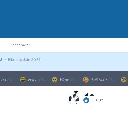
Classement
x!
Bilan de Juin 2026
rci
(0)
Haha
(0)
Wow
(0)
Solidaire
(0)
iulius
3 juillet