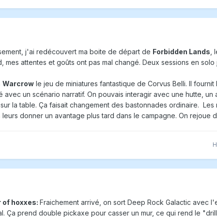
lassement, j'ai redécouvert ma boite de départ de
Forbidden Lands
, 
d, mes attentes et goûts ont pas mal changé. Deux sessions en solo
à
Warcrow
le jeu de miniatures fantastique de Corvus Belli. Il fourni
 avec un scénario narratif. On pouvais interagir avec une hutte, un 
 sur la table. Ça faisait changement des bastonnades ordinaire. Les na
 leurs donner un avantage plus tard dans le campagne. On rejoue 
H
r of hoxxes:
Fraichement arrivé, on sort Deep Rock Galactic avec l'
. Ça prend double pickaxe pour casser un mur, ce qui rend le "driller