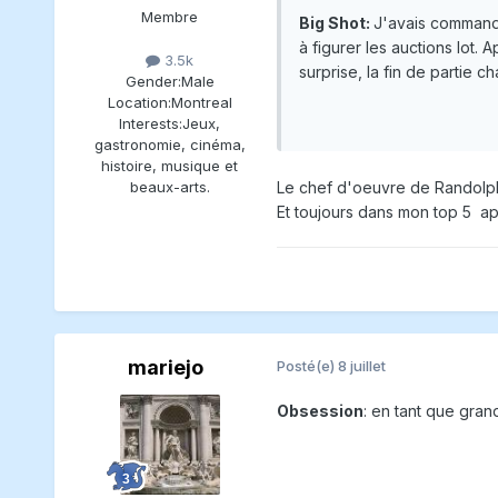
Membre
Big Shot:
J'avais commandé 
à figurer les auctions lot.
3.5k
surprise, la fin de partie c
Gender:
Male
Location:
Montreal
Interests:
Jeux,
gastronomie, cinéma,
histoire, musique et
Le chef d'oeuvre de Randolph
beaux-arts.
Et toujours dans mon top 5 ap
mariejo
Posté(e)
8 juillet
Obsession
: en tant que gran