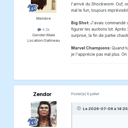
l'arrivé du Shockworm. Ouf, on
mal le fun, toujours imprévisib
Membre
Big Shot:
J'avais commandé ça 
figurer les auctions lot. Aprè
4.2k
Gender:
Male
surprise, la fin de partie chaot
Location:
Gatineau
Marvel Champions:
Quand tu
je l'apprécie pas mal plus. On 
Zendor
Posté(e)
6 juillet
Le 2026-07-06 à 14:25