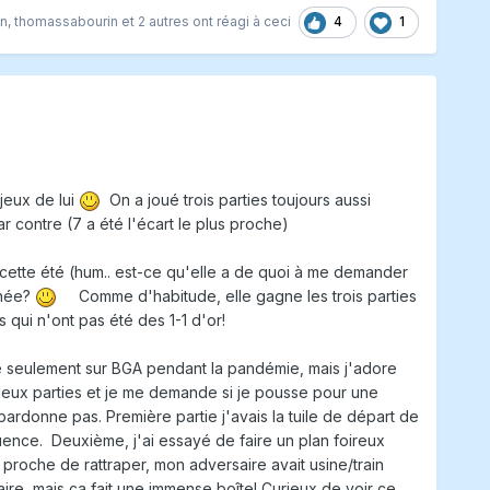
4
1
in
,
thomassabourin
et
2 autres
ont réagi à ceci
 jeux de lui
On a joué trois parties toujours aussi
r contre (7 a été l'écart le plus proche)
x cette été (hum.. est-ce qu'elle a de quoi à me demander
nnée?
Comme d'habitude, elle gagne les trois parties
 qui n'ont pas été des 1-1 d'or!
ué seulement sur BGA pendant la pandémie, mais j'adore
 deux parties et je me demande si je pousse pour une
ardonne pas. Première partie j'avais la tuile de départ de
fluence. Deuxième, j'ai essayé de faire un plan foireux
 proche de rattraper, mon adversaire avait usine/train
aire, mais ça fait une immense boîte! Curieux de voir ce