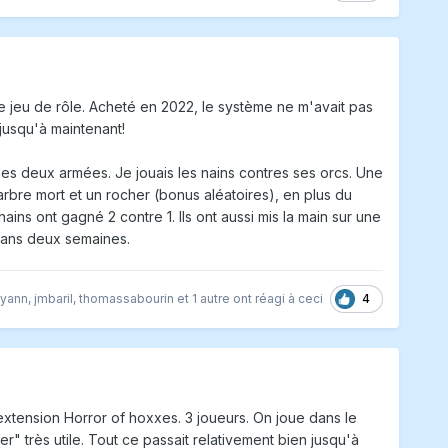
le jeu de rôle. Acheté en 2022, le système ne m'avait pas
 jusqu'à maintenant!
t les deux armées. Je jouais les nains contres ses orcs. Une
arbre mort et un rocher (bonus aléatoires), en plus du
ins ont gagné 2 contre 1. Ils ont aussi mis la main sur une
dans deux semaines.
4
yann
,
jmbaril
,
thomassabourin
et
1 autre
ont réagi à ceci
extension Horror of hoxxes. 3 joueurs. On joue dans le
" très utile. Tout ce passait relativement bien jusqu'à