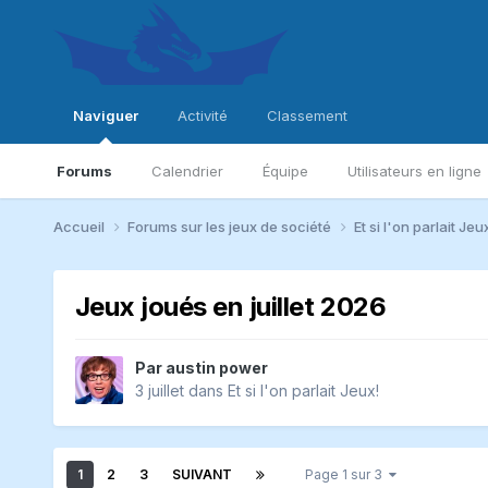
Naviguer
Activité
Classement
Forums
Calendrier
Équipe
Utilisateurs en ligne
Accueil
Forums sur les jeux de société
Et si l'on parlait Jeu
Jeux joués en juillet 2026
Par
austin power
3 juillet
dans
Et si l'on parlait Jeux!
1
2
3
SUIVANT
Page 1 sur 3