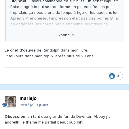
Big Shot:
J'avais commandé ça sur bliss, un achat impulsif.
Boîte magnétic qui se transforme en plateau. Règles pas
trop clair, ça nous a pris du temps à figurer les auctions lot.
Après 3-4 enchères, l'impression était pas très bonne. Et la,
ça dégénère, les coups bas s'enchaine, les prises de
controles surprise, la fin de partie chaotique. Excellent jeu!
Expand
Le chef d'oeuvre de Randolph dans mon livre.
Et toujours dans mon top 5 après plus de 20 ans.
3
mariejo
Posté(e)
8 juillet
Obsession
: en tant que grande fan de Downton Abbey j'ai
adoré!!!!!! le thème me parlait beaucoup hihi