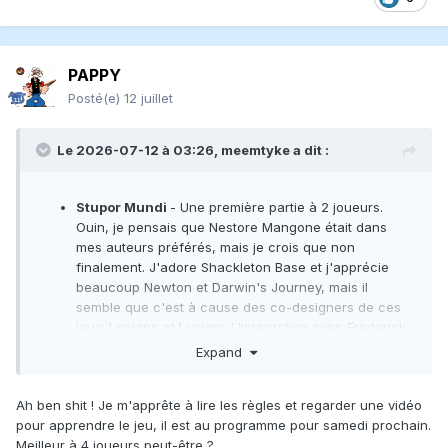
PAPPY
Posté(e)
12 juillet
Le 2026-07-12 à 03:26,
meemtyke
a dit :
Stupor Mundi
- Une première partie à 2 joueurs.
Ouin, je pensais que Nestore Mangone était dans
mes auteurs préférés, mais je crois que non
finalement. J'adore Shackleton Base et j'apprécie
beaucoup Newton et Darwin's Journey, mais il
semble que c'est à cause des co-designers de ces
jeux: Lopiano et Luciani. L'interaction avec Frederick
est intéressante, mais c'est assez random au final et
Expand
on n'a juste pas tant de fun à essayer d'influencer
son avancement pour s'avantager nous et
Ah ben shit ! Je m'apprête à lire les règles et regarder une vidéo
désavantager son adversaire. Un gros bof.
pour apprendre le jeu, il est au programme pour samedi prochain.
Meilleur à 4 joueurs peut-être ?