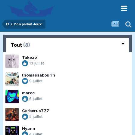
Et si l'on parlait Jeux!
Tout
(8)
Takezo
13 juillet
thomassabourin
9 juillet
marcc
6 juillet
Cerberus777
5 juillet
Hyann
4 juillet