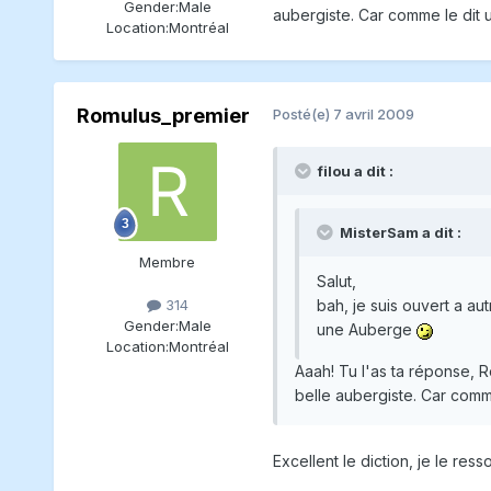
Gender:
Male
aubergiste. Car comme le dit u
Location:
Montréal
Romulus_premier
Posté(e)
7 avril 2009
filou a dit :
MisterSam a dit :
Membre
Salut,
bah, je suis ouvert a au
314
Gender:
Male
une Auberge
Location:
Montréal
Aaah! Tu l'as ta réponse, 
belle aubergiste. Car comme
Excellent le diction, je le ress