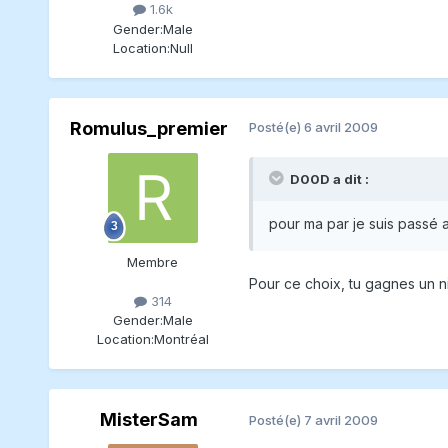
1.6k
Gender:
Male
Location:
Null
Romulus_premier
Posté(e)
6 avril 2009
D00D a dit :
pour ma par je suis passé
Membre
Pour ce choix, tu gagnes un 
314
Gender:
Male
Location:
Montréal
MisterSam
Posté(e)
7 avril 2009