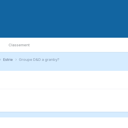
Classement
Estrie
Groupe D&D a granby?