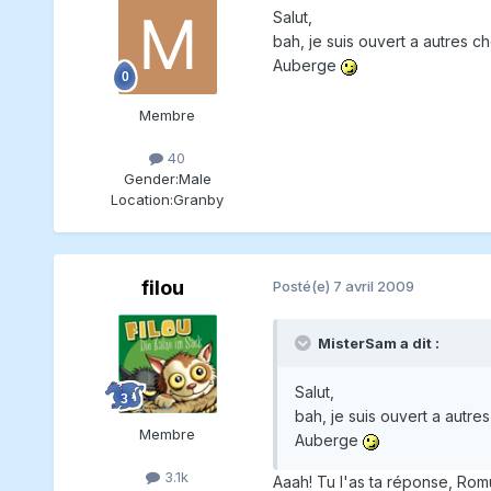
Salut,
bah, je suis ouvert a autres c
Auberge
Membre
40
Gender:
Male
Location:
Granby
filou
Posté(e)
7 avril 2009
MisterSam a dit :
Salut,
bah, je suis ouvert a autre
Membre
Auberge
3.1k
Aaah! Tu l'as ta réponse, Rom