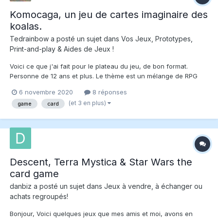
Komocaga, un jeu de cartes imaginaire des
koalas.
Tedrainbow
a posté un sujet dans
Vos Jeux, Prototypes,
Print-and-play & Aides de Jeux !
Voici ce que j'ai fait pour le plateau du jeu, de bon format.
Personne de 12 ans et plus. Le thème est un mélange de RPG
classique avec des personnages en action avec la simplicité
6 novembre 2020
8 réponses
des cartes visuelles en texte. Le jeu se joue de deux à huit
(et 3 en plus)
game
card
personnes, possible de faire...
Descent, Terra Mystica & Star Wars the
card game
danbiz
a posté un sujet dans
Jeux à vendre, à échanger ou
achats regroupés!
Bonjour, Voici quelques jeux que mes amis et moi, avons en