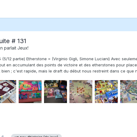
uite # 131
on parlait Jeux!
5 (5/12 partie) Etherstone = (Virginio Gigli, Simone Luciani) Avec seule
t en accumulant des points de victoire et des etherstones pour placer 
t bien ; c'est rapide, mais le draft du début nous restreint dans ce qu
6
un peu dhistoire (de jeux)