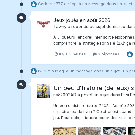
Cerberus777
a réagi à un message dans un sujet 
Jeux joués en août 2026
Tawny
a répondu au sujet de
marcc
dan
À 5 joueurs (encore!) hier soir: Peloponnes:
comprendre la stratégie For Sale (2X): ça re
il y a 3 heures
3 réponses
PAPPY
a réagi à un message dans un sujet :
Un peu
Un peu d'histoire (de jeux) s
risk2003AD
a posté un sujet dans
Et si l'
Un peu d'histoire (suite # 132) L'année 20
un autre jeu de train ? Celui-ci est quand m
jeu. Pour cela, il faudra poser des rails, c