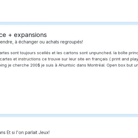
ce + expansions
endre, à échanger ou achats regroupés!
 cartes sont toujours scellés et les cartons sont unpunched. la boîte pri
es cartes et instructions ce trouve sur leur site en français ( print and 
ing je cherche 200$ je suis à Ahuntsic dans Montréal. Open box but unp
ans
Et si l'on parlait Jeux!