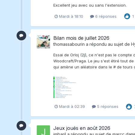
Excellent jeu avec ou sans l'extension.
Mardi à 18:10
6 réponses
1
Bilan mois de juillet 2026
thomassabourin
a répondu au sujet de
H
Essai de Orloj (2j), ce n'est pas le compte 
Woodcraft/Praga. Le jeu s'est étiré tout de
qui amène un aléatoire dans le # de tours q
Mardi à 02:39
5 réponses
Jeux joués en août 2026
jmbaril
a répondu au sujet de
marcc
dan