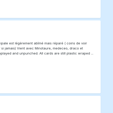
ncipale est légèrement abîmé mais réparé ( coins de voir
play si jamais) Vient avec Minotaure, medeceo, draco et
layed and unpunched. All cards are still plastic wraped ...