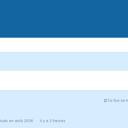
Ce flux se 
joués en août 2026
il y a 2 heures