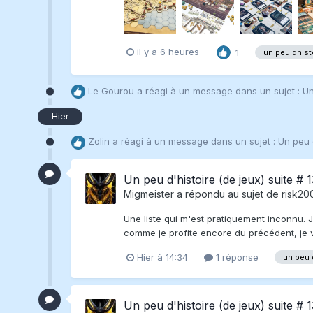
il y a 6 heures
1
un peu dhisto
Le Gourou
a réagi à un message dans un sujet :
Un
Hier
Zolin
a réagi à un message dans un sujet :
Un peu d
Un peu d'histoire (de jeux) suite # 1
Migmeister
a répondu au sujet de
risk2
Une liste qui m'est pratiquement inconnu. 
comme je profite encore du précédent, je vai
Hier à 14:34
1 réponse
un peu 
Un peu d'histoire (de jeux) suite # 