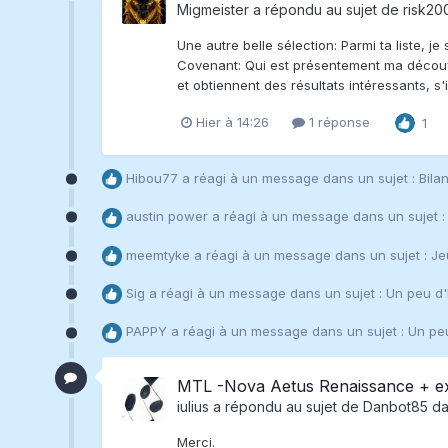
Migmeister
a répondu au sujet de
risk2
Une autre belle sélection: Parmi ta liste, j
Covenant: Qui est présentement ma découve
et obtiennent des résultats intéressants, s'i
Hier à 14:26
1 réponse
1
Hibou77
a réagi à un message dans un sujet :
Bila
austin power
a réagi à un message dans un sujet 
meemtyke
a réagi à un message dans un sujet :
Je
Sig
a réagi à un message dans un sujet :
Un peu d'h
PAPPY
a réagi à un message dans un sujet :
Un peu
MTL -Nova Aetus Renaissance + e
iulius
a répondu au sujet de
Danbot85
da
Merci.