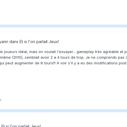
yann
dans
Et si l'on parlait Jeux!
de joueurs idéal, mais on voulait l'essayer... gameplay très agréable et 
 même (2h15), semblait avoir 2 a 4 tours de trop. Je ne comprends pas c
ui peut augmenter de 8 tours!!! A voir s'il y a eu des modifications post
7
s
Et si l'on parlait Jeux!