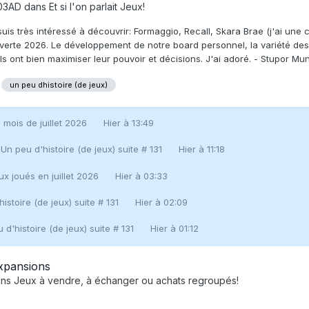
003AD
dans
Et si l'on parlait Jeux!
e suis très intéressé à découvrir: Formaggio, Recall, Skara Brae (j'ai un
rte 2026. Le développement de notre board personnel, la variété des o
ls ont bien maximiser leur pouvoir et décisions. J'ai adoré. - Stupor Mundi
un peu dhistoire (de jeux)
n mois de juillet 2026
Hier à 13:49
:
Un peu d'histoire (de jeux) suite # 131
Hier à 11:18
ux joués en juillet 2026
Hier à 03:33
istoire (de jeux) suite # 131
Hier à 02:09
 d'histoire (de jeux) suite # 131
Hier à 01:12
xpansions
ns
Jeux à vendre, à échanger ou achats regroupés!