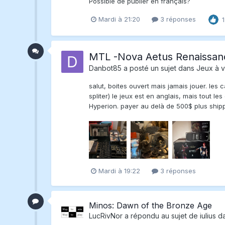
Possible de publier en français?
Mardi à 21:20
3 réponses
1
MTL -Nova Aetus Renaissan
Danbot85
a posté un sujet dans
Jeux à v
salut, boites ouvert mais jamais jouer. les
spliter) le jeux est en anglais, mais tout l
Hyperion. payer au delà de 500$ plus shipp
Mardi à 19:22
3 réponses
Minos: Dawn of the Bronze Age
LucRivNor
a répondu au sujet de
iulius
d