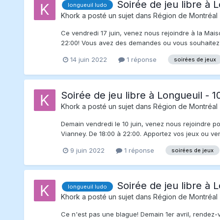
Soirée de jeu libre à L
longueuil ludo
Khork
a posté un sujet dans
Région de Montréal
Ce vendredi 17 juin, venez nous rejoindre à la Mai
22:00! Vous avez des demandes ou vous souhaitez ame
14 juin 2022
1 réponse
soirées de jeux
Soirée de jeu libre à Longueuil - 1
Khork
a posté un sujet dans
Région de Montréal
Demain vendredi le 10 juin, venez nous rejoindre 
Vianney. De 18:00 à 22:00. Apportez vos jeux ou ven
9 juin 2022
1 réponse
soirées de jeux
Soirée de jeu libre à L
longueuil ludo
Khork
a posté un sujet dans
Région de Montréal
Ce n'est pas une blague! Demain 1er avril, rendez