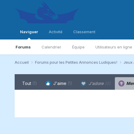
Naviguer
Activité
Classement
Forums
Calendrier
Équipe
Utilisateurs en ligne
Accueil
Forums pour les Petites Annonces Ludiques!
Jeux 
Tout
(1)
J'aime
(1)
J'adore
(0)
Mer