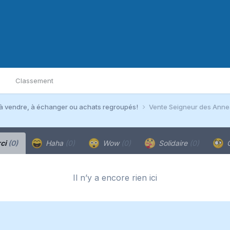
Classement
à vendre, à échanger ou achats regroupés!
Vente Seigneur des Anne
ci
(0)
Haha
(0)
Wow
(0)
Solidaire
(0)
C
Il n’y a encore rien ici