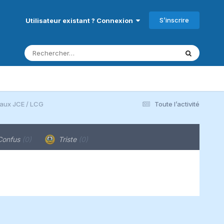
S’inscrire
Utilisateur existant ? Connexion
aux JCE / LCG
Toute l’activité
onfus
(0)
Triste
(0)