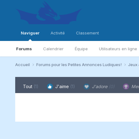
Naviguer
Activité
Classement
Forums
Calendrier
Équipe
Utilisateurs en ligne
Accueil
Forums pour les Petites Annonces Ludiques!
Jeux 
Tout
(1)
J'aime
(1)
J'adore
(0)
Mer