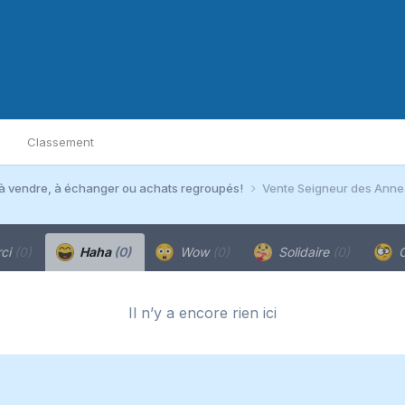
Classement
à vendre, à échanger ou achats regroupés!
Vente Seigneur des Anne
ci
(0)
Haha
(0)
Wow
(0)
Solidaire
(0)
C
Il n’y a encore rien ici