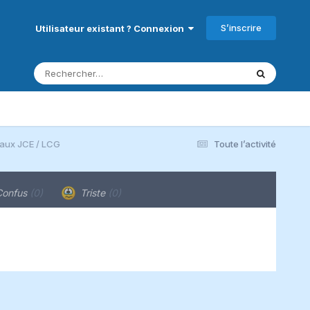
S’inscrire
Utilisateur existant ? Connexion
aux JCE / LCG
Toute l’activité
onfus
(0)
Triste
(0)