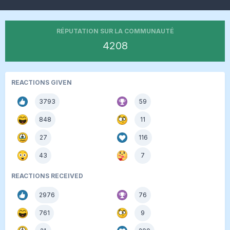
RÉPUTATION SUR LA COMMUNAUTÉ
4208
REACTIONS GIVEN
3793
59
848
11
27
116
43
7
REACTIONS RECEIVED
2976
76
761
9