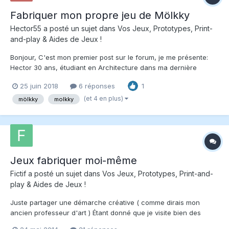
Fabriquer mon propre jeu de Mölkky
Hector55
a posté un sujet dans
Vos Jeux, Prototypes, Print-
and-play & Aides de Jeux !
Bonjour, C'est mon premier post sur le forum, je me présente:
Hector 30 ans, étudiant en Architecture dans ma dernière
année universitaire (finally). Amoureux de jeu de board et j'ai un
25 juin 2018
6 réponses
1
coup de foudre pour le Molkky. J’envisage offrir un cadeau a
mon père (70eme Anniversaire) qui est fan d...
(et 4 en plus)
mölkky
molkky
Jeux fabriquer moi-même
Fictif
a posté un sujet dans
Vos Jeux, Prototypes, Print-and-
play & Aides de Jeux !
Juste partager une démarche créative ( comme dirais mon
ancien professeur d'art ) Étant donné que je visite bien des
logements depuis une semaine. Cela m'a inspiré un petit jeu de