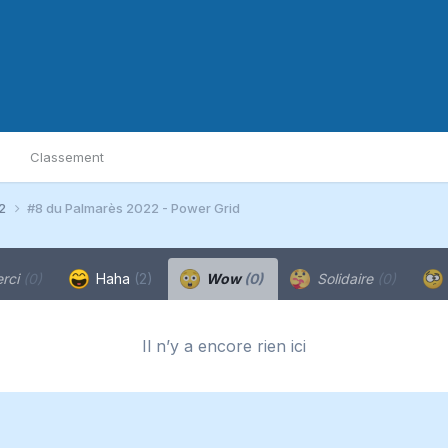
Classement
22
#8 du Palmarès 2022 - Power Grid
rci
(0)
Haha
(2)
Wow
(0)
Solidaire
(0)
Il n’y a encore rien ici