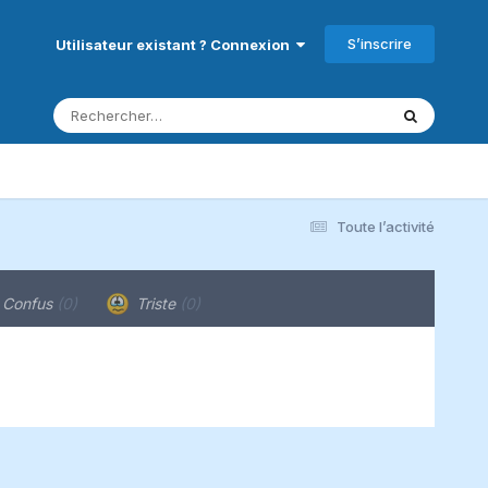
S’inscrire
Utilisateur existant ? Connexion
Toute l’activité
Confus
(0)
Triste
(0)