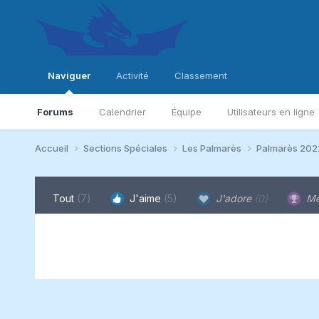
Naviguer
Activité
Classement
Forums
Calendrier
Équipe
Utilisateurs en ligne
Accueil
Sections Spéciales
Les Palmarès
Palmarès 20
Tout
(7)
J'aime
(5)
J'adore
(0)
Me