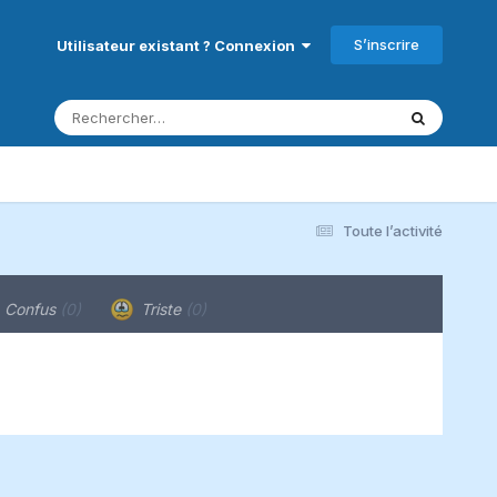
S’inscrire
Utilisateur existant ? Connexion
Toute l’activité
Confus
(0)
Triste
(0)