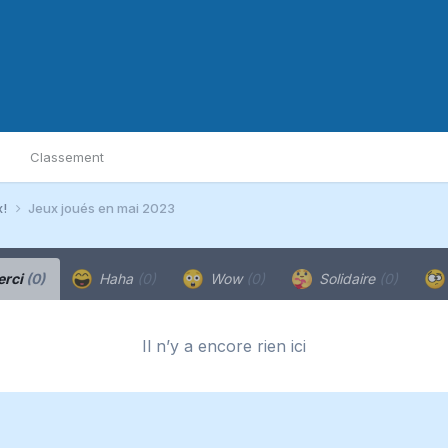
Classement
x!
Jeux joués en mai 2023
rci
(0)
Haha
(0)
Wow
(0)
Solidaire
(0)
Il n’y a encore rien ici