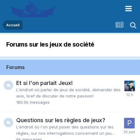
Accueil
Forums sur les jeux de société
Forums
Et si l'on parlait Jeux!
L'endroit où parler de jeux de société, demander des
avis, bref de discuter de notre passion!
180.5k
messages
Questions sur les règles de jeux?
L'endroit où l'on peut poser des questions sur les
règles, sur nos interrogations concernant un jeu...
6k
messages