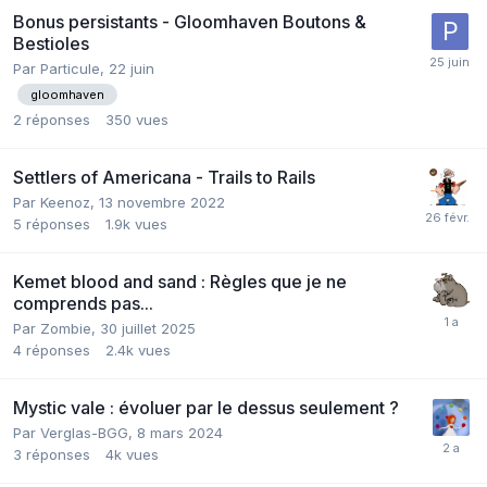
Bonus persistants - Gloomhaven Boutons &
Bestioles
Par
Particule
,
22 juin
gloomhaven
2
réponses
350
vues
Settlers of Americana - Trails to Rails
Par
Keenoz
,
13 novembre 2022
5
réponses
1.9k
vues
Kemet blood and sand : Règles que je ne
comprends pas...
Par
Zombie
,
30 juillet 2025
4
réponses
2.4k
vues
Mystic vale : évoluer par le dessus seulement ?
Par
Verglas-BGG
,
8 mars 2024
3
réponses
4k
vues