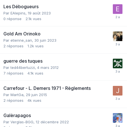
Les Débogueurs
Par
EAlepins
,
19 août 2023
0
réponse
2.1k
vues
Gold Am Orinoko
Par
etienne_san
,
30 juin 2023
2
réponses
1.2k
vues
guerre des tuques
Par
ted44bertuzzi
,
4 mars 2012
7
réponses
4.1k
vues
Carrefour - L. Demers 1971 - Règlements
Par
MartGa
,
29 juin 2015
2
réponses
4k
vues
Galèrapagos
Par
Verglas-BGG
,
12 décembre 2022