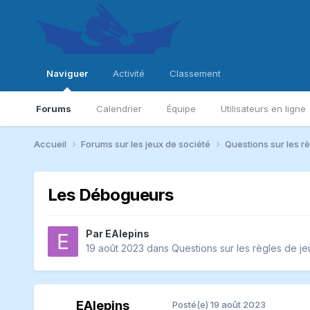
Naviguer
Activité
Classement
Forums
Calendrier
Équipe
Utilisateurs en ligne
Accueil
Forums sur les jeux de société
Questions sur les r
Les Débogueurs
Par
EAlepins
19 août 2023
dans
Questions sur les règles de je
EAlepins
Posté(e)
19 août 2023