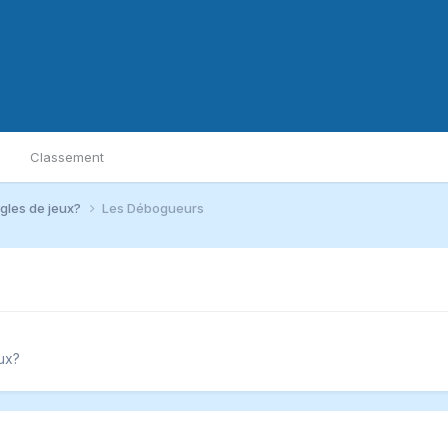
Classement
ègles de jeux?
Les Débogueurs
ux?