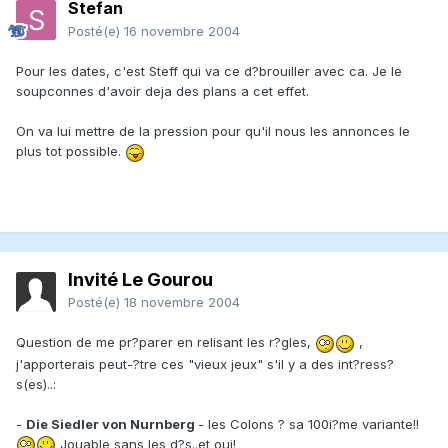
Stefan
Posté(e)
16 novembre 2004
Pour les dates, c'est Steff qui va ce d?brouiller avec ca. Je le
soupconnes d'avoir deja des plans a cet effet.
On va lui mettre de la pression pour qu'il nous les annonces le
plus tot possible.
Invité Le Gourou
Posté(e)
18 novembre 2004
Question de me pr?parer en relisant les r?gles,
,
j'apporterais peut-?tre ces "vieux jeux" s'il y a des int?ress?
s(es)..:
-
Die Siedler von Nurnberg
- les Colons ? sa 100i?me variante!!
Jouable sans les d?s..et oui!