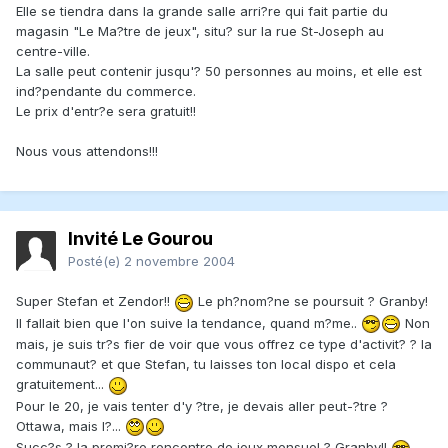
Elle se tiendra dans la grande salle arri?re qui fait partie du
magasin "Le Ma?tre de jeux", situ? sur la rue St-Joseph au
centre-ville.
La salle peut contenir jusqu'? 50 personnes au moins, et elle est
ind?pendante du commerce.
Le prix d'entr?e sera gratuit!!
Nous vous attendons!!!
Invité Le Gourou
Posté(e)
2 novembre 2004
Super Stefan et Zendor!!
Le ph?nom?ne se poursuit ? Granby!
Il fallait bien que l'on suive la tendance, quand m?me..
Non
mais, je suis tr?s fier de voir que vous offrez ce type d'activit? ? la
communaut? et que Stefan, tu laisses ton local dispo et cela
gratuitement...
Pour le 20, je vais tenter d'y ?tre, je devais aller peut-?tre ?
Ottawa, mais l?...
Succ?s ? la premi?re rencontre de jeux mensuel ? Granby!!