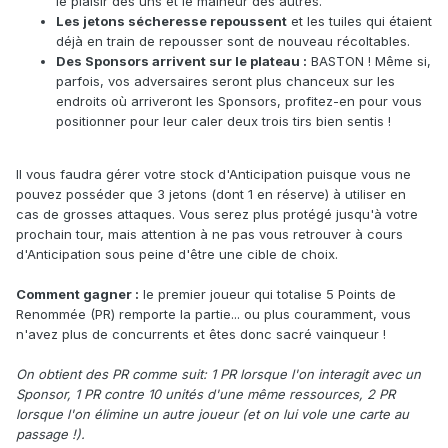
le plaisir des uns et le malheur des autres.
Les jetons sécheresse repoussent
et les tuiles qui étaient
déjà en train de repousser sont de nouveau récoltables.
Des Sponsors arrivent sur le plateau :
BASTON ! Même si,
parfois, vos adversaires seront plus chanceux sur les
endroits où arriveront les Sponsors, profitez-en pour vous
positionner pour leur caler deux trois tirs bien sentis !
Il vous faudra gérer votre stock d'Anticipation puisque vous ne
pouvez posséder que 3 jetons (dont 1 en réserve) à utiliser en
cas de grosses attaques. Vous serez plus protégé jusqu'à votre
prochain tour, mais attention à ne pas vous retrouver à cours
d'Anticipation sous peine d'être une cible de choix.
Comment gagner :
le premier joueur qui totalise 5 Points de
Renommée (PR) remporte la partie... ou plus couramment, vous
n'avez plus de concurrents et êtes donc sacré vainqueur !
On obtient des PR comme suit: 1 PR lorsque l'on interagit avec un
Sponsor, 1 PR contre 10 unités d'une même ressources, 2 PR
lorsque l'on élimine un autre joueur (et on lui vole une carte au
passage !).