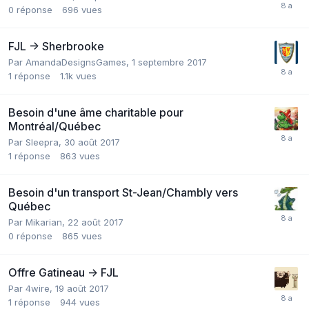
0
réponse
696
vues
FJL -> Sherbrooke
Par
AmandaDesignsGames
,
1 septembre 2017
1
réponse
1.1k
vues
Besoin d'une âme charitable pour
Montréal/Québec
Par
Sleepra
,
30 août 2017
1
réponse
863
vues
Besoin d'un transport St-Jean/Chambly vers
Québec
Par
Mikarian
,
22 août 2017
0
réponse
865
vues
Offre Gatineau -> FJL
Par
4wire
,
19 août 2017
1
réponse
944
vues