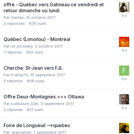
offre - Québec vers Gatineau ce vendredi et
retour dimanche ou lundi
Par
Gartax
,
10 octobre 2017
2
réponses
839
vues
Québec (Limoilou) - Montréal
Par
sir_locksley
,
2 octobre 2017
1
réponse
962
vues
Cherche: St-Jean vers FJL
Par
FraPas13
,
10 septembre 2017
0
réponse
808
vues
Offre Deux-Montagnes >>> Ottawa
Par
Ludusium_Dan
,
2 septembre 2017
0
réponse
821
vues
Foire de Longueuil -->quebec
Par
Jeansimon
,
1 septembre 2017