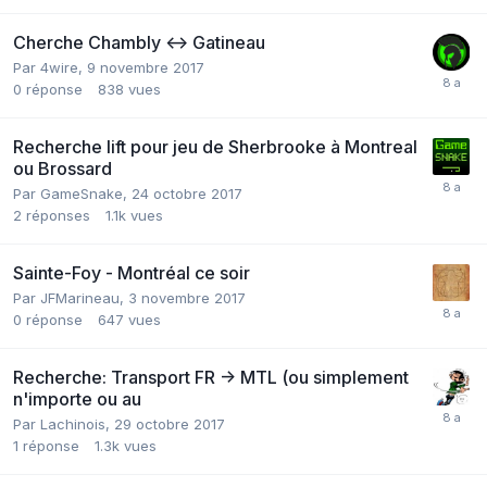
Cherche Chambly <-> Gatineau
Par
4wire
,
9 novembre 2017
0
réponse
838
vues
Recherche lift pour jeu de Sherbrooke à Montreal
ou Brossard
Par
GameSnake
,
24 octobre 2017
2
réponses
1.1k
vues
Sainte-Foy - Montréal ce soir
Par
JFMarineau
,
3 novembre 2017
0
réponse
647
vues
Recherche: Transport FR -> MTL (ou simplement
n'importe ou au
Par
Lachinois
,
29 octobre 2017
1
réponse
1.3k
vues