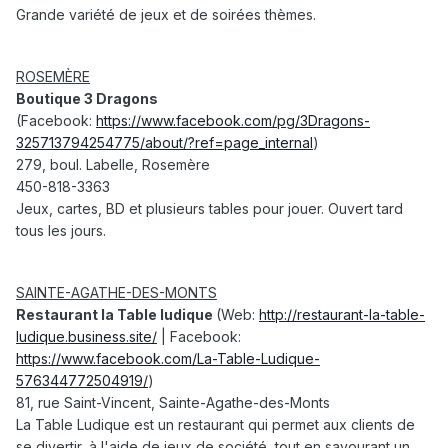
Grande variété de jeux et de soirées thèmes.
ROSEMÈRE
Boutique 3 Dragons
(Facebook:
https://www.facebook.com/pg/3Dragons-
325713794254775/about/?ref=page_internal
)
279, boul. Labelle, Rosemère
450-818-3363
Jeux, cartes, BD et plusieurs tables pour jouer. Ouvert tard
tous les jours.
SAINTE-AGATHE-DES-MONTS
Restaurant la Table ludique
(Web:
http://restaurant-la-table-
ludique.business.site/
| Facebook:
https://www.facebook.com/La-Table-Ludique-
576344772504919/
)
81, rue Saint-Vincent, Sainte-Agathe-des-Monts
La Table Ludique est un restaurant qui permet aux clients de
se divertir, à l'aide de jeux de société, tout en savourant un