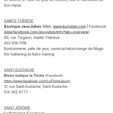
bon repas.
SAINTE-THÉRÈSE
Boutique JeuxJubes
(Web:
www.jeuxjubes.com
| Facebook:
www.facebook.com/Jeuxjubes/info?tab=overview
)
60, rue Turgeon, Sainte-Thérèse
450-818-0118
Bonbonnerie, salle de jeux, vente/achat/échange de Magic
the Gathering et Retro Gaming.
SAINT-EUSTACHE
Bistro ludique la Triche
(Facebook:
https://www.facebook.com/LaTricheJeux/
)
31, rue Saint-Eustache, Saint-Eustache
514-262-9777
SAINT-JÉRÔME