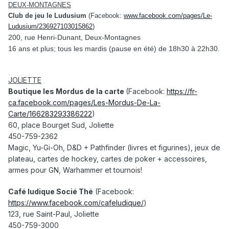
DEUX-MONTAGNES
Club de jeu le Ludusium
(Facebook:
www.facebook.com/pages/Le-
Ludusium/236927103015862
)
200, rue Henri-Dunant, Deux-Montagnes
16 ans et plus; tous les mardis (pause en été) de 18h30 à 22h30.
JOLIETTE
Boutique les Mordus de la carte
(Facebook:
https://fr-
ca.facebook.com/pages/Les-Mordus-De-La-
Carte/166283293386222
)
60, place Bourget Sud, Joliette
450-759-2362
Magic, Yu-Gi-Oh, D&D + Pathfinder (livres et figurines), jeux de
plateau, cartes de hockey, cartes de poker + accessoires,
armes pour GN, Warhammer et tournois!
Café ludique Socié Thé
(Facebook:
https://www.facebook.com/cafeludique/
)
123, rue Saint-Paul, Joliette
450-759-3000