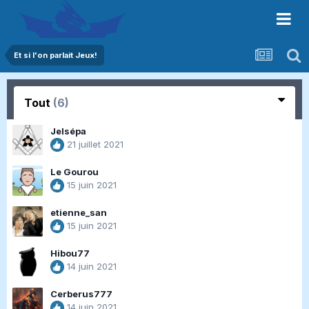
Et si l'on parlait Jeux!
Tout
(6)
Jelsépa
21 juillet 2021
Le Gourou
15 juin 2021
etienne_san
15 juin 2021
Hibou77
14 juin 2021
Cerberus777
14 juin 2021