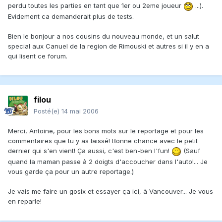
perdu toutes les parties en tant que 1er ou 2eme joueur
...).
Evidement ca demanderait plus de tests.
Bien le bonjour a nos cousins du nouveau monde, et un salut
special aux Canuel de la region de Rimouski et autres si il y en a
qui lisent ce forum.
filou
Posté(e)
14 mai 2006
Merci, Antoine, pour les bons mots sur le reportage et pour les
commentaires que tu y as laissé! Bonne chance avec le petit
dernier qui s'en vient! Ça aussi, c'est ben-ben l'fun!
(Sauf
quand la maman passe à 2 doigts d'accoucher dans l'auto!... Je
vous garde ça pour un autre reportage.)
Je vais me faire un gosix et essayer ça ici, à Vancouver... Je vous
en reparle!