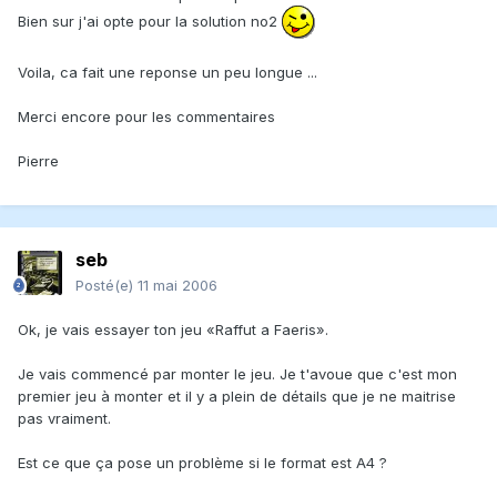
Bien sur j'ai opte pour la solution no2
Voila, ca fait une reponse un peu longue ...
Merci encore pour les commentaires
Pierre
seb
Posté(e)
11 mai 2006
Ok, je vais essayer ton jeu «Raffut a Faeris».
Je vais commencé par monter le jeu. Je t'avoue que c'est mon
premier jeu à monter et il y a plein de détails que je ne maitrise
pas vraiment.
Est ce que ça pose un problème si le format est A4 ?