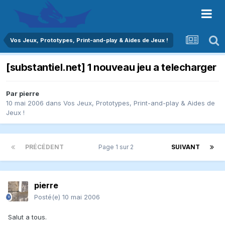
Vos Jeux, Prototypes, Print-and-play & Aides de Jeux !
[substantiel.net] 1 nouveau jeu a telecharger
Par
pierre
10 mai 2006
dans
Vos Jeux, Prototypes, Print-and-play & Aides de
Jeux !
PRÉCÉDENT
Page 1 sur 2
SUIVANT
pierre
Posté(e)
10 mai 2006
Salut a tous.