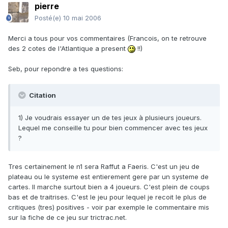
pierre
Posté(e)
10 mai 2006
Merci a tous pour vos commentaires (Francois, on te retrouve
des 2 cotes de l'Atlantique a present
!!)
Seb, pour repondre a tes questions:
Citation
1) Je voudrais essayer un de tes jeux à plusieurs joueurs.
Lequel me conseille tu pour bien commencer avec tes jeux
?
Tres certainement le n1 sera Raffut a Faeris. C'est un jeu de
plateau ou le systeme est entierement gere par un systeme de
cartes. Il marche surtout bien a 4 joueurs. C'est plein de coups
bas et de traitrises. C'est le jeu pour lequel je recoit le plus de
critiques (tres) positives - voir par exemple le commentaire mis
sur la fiche de ce jeu sur trictrac.net.