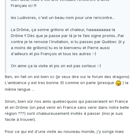
Français ici !!!
les Ludivores, c'est un beau nom pour une rencontre...
La Drôme, ça sonne grillons et chaleur, haaaaaaaaa la
Drôme !! Dès que je passe par là je te fais signe promis...Par
contre je te renvoie l'invitation, si tu passes par Québec (il y
a moins de grillons) tu es le bienvenu et Pierre aussi
d'ailleurs et pis François et tous les autres :-)
On aime ça la visite et pis on est pas sorteux :-)
Ben, en fait on est bien ici (je veux dire sur le forum des dragons).
L'ambiance y est tres bonne. Et comme on parle (presque
) la
même langue ...
Sinon, bien sûr nos amis quebecquois qui passeraient en France
et en Drôme (on peut venir en France sans venir dans notre belle
région ???) sont chaleureusement invités à passer (moi je suis
facile à trouver).
Pour ce qui est d'une visite au nouveau monde, j'y songe mais