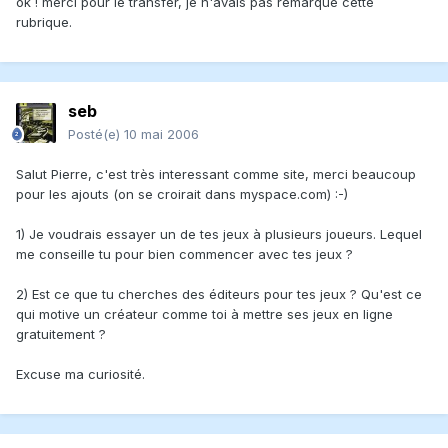
ok ! merci pour le transfer, je n'avais pas remarque cette
rubrique.
seb
Posté(e)
10 mai 2006
Salut Pierre, c'est très interessant comme site, merci beaucoup
pour les ajouts (on se croirait dans myspace.com) :-)
1) Je voudrais essayer un de tes jeux à plusieurs joueurs. Lequel
me conseille tu pour bien commencer avec tes jeux ?
2) Est ce que tu cherches des éditeurs pour tes jeux ? Qu'est ce
qui motive un créateur comme toi à mettre ses jeux en ligne
gratuitement ?
Excuse ma curiosité.