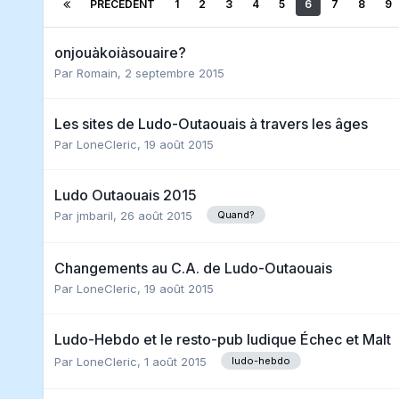
PRÉCÉDENT
1
2
3
4
5
6
7
8
9
onjouàkoiàsouaire?
Par
Romain
,
2 septembre 2015
Les sites de Ludo-Outaouais à travers les âges
Par
LoneCleric
,
19 août 2015
Ludo Outaouais 2015
Par
jmbaril
,
26 août 2015
Quand?
Changements au C.A. de Ludo-Outaouais
Par
LoneCleric
,
19 août 2015
Ludo-Hebdo et le resto-pub ludique Échec et Malt
Par
LoneCleric
,
1 août 2015
ludo-hebdo