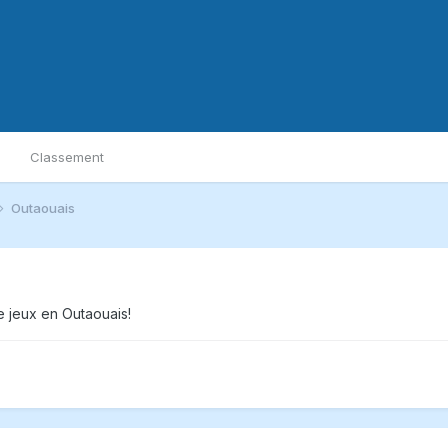
Classement
Outaouais
e jeux en Outaouais!