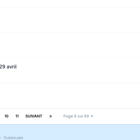
9 avril
10
11
SUIVANT
Page 6 sur 69
Outaouais