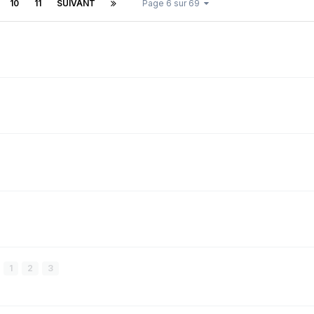
10
11
SUIVANT
Page 6 sur 69
1
2
3