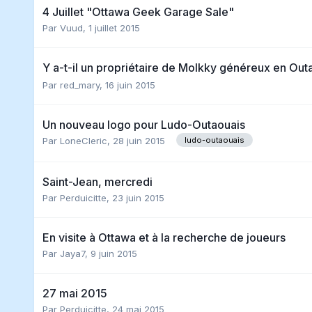
4 Juillet "Ottawa Geek Garage Sale"
Par
Vuud
,
1 juillet 2015
Y a-t-il un propriétaire de Molkky généreux en Ou
Par
red_mary
,
16 juin 2015
Un nouveau logo pour Ludo-Outaouais
Par
LoneCleric
,
28 juin 2015
ludo-outaouais
Saint-Jean, mercredi
Par
Perduicitte
,
23 juin 2015
En visite à Ottawa et à la recherche de joueurs
Par
Jaya7
,
9 juin 2015
27 mai 2015
Par
Perduicitte
,
24 mai 2015