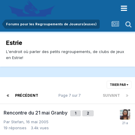
Forums pour les Regroupements de Joueurs(euses)
Estrie
L'endroit où parler des petits regroupements, de clubs de jeux
en Estrie!
TRIER PAR
PRÉCÉDENT
Page 7 sur 7
SUIVANT
Rencontre du 21 mai Granby
1
2
Par
Stefan
,
16 mai 2005
19
réponses
3.4k
vues