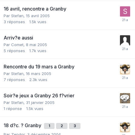
16 avril, rencontre a Granby
Par
Stefan
,
15 avril 2005
3
réponses
1.5k
vues
Arriv?e aussi
Par
Comet
,
8 mai 2005
5
réponses
1.7k
vues
Rencontre du 19 mars a Granby
Par
Stefan
,
16 mars 2005
7
réponses
2.3k
vues
Soir?e jeux a Granby 26 f?vrier
Par
Stefan
,
31 janvier 2005
1
réponse
1.5k
vues
18 d?c. ? Granby
1
2
3
Par
Zendor
,
3 décembre 2004