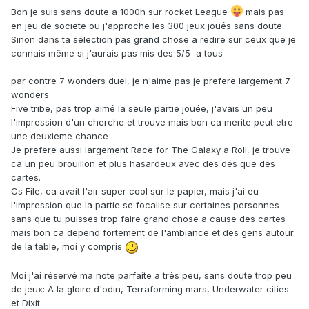
Bon je suis sans doute a 1000h sur rocket League
mais pas
en jeu de societe ou j'approche les 300 jeux joués sans doute
Sinon dans ta sélection pas grand chose a redire sur ceux que je
connais même si j'aurais pas mis des 5/5 a tous
par contre 7 wonders duel, je n'aime pas je prefere largement 7
wonders
Five tribe, pas trop aimé la seule partie jouée, j'avais un peu
l'impression d'un cherche et trouve mais bon ca merite peut etre
une deuxieme chance
Je prefere aussi largement Race for The Galaxy a Roll, je trouve
ca un peu brouillon et plus hasardeux avec des dés que des
cartes.
Cs File, ca avait l'air super cool sur le papier, mais j'ai eu
l'impression que la partie se focalise sur certaines personnes
sans que tu puisses trop faire grand chose a cause des cartes
mais bon ca depend fortement de l'ambiance et des gens autour
de la table, moi y compris
Moi j'ai réservé ma note parfaite a très peu, sans doute trop peu
de jeux: A la gloire d'odin, Terraforming mars, Underwater cities
et Dixit