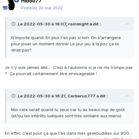
Hibou77
Posté(e)
30 mai 2022
Le 2022-05-30 à 16:07,
rainmight
a dit :
N'importe quand. En plus t'es pas si loin. On s'arrangera
pour jouer un moment donné! Le jour jeu à la poc ça te
dirait pas?
Je n'y suis jamais allé... C'est à l'automne si je ne me trompe pas
? Ça pourrait certainement être envisageable !
Le 2022-05-30 à 16:21,
Cerberus777
a dit :
Moi cela serait quand tu veux car tu as beaucoup de goût
(et/ou tes intérêts ludiques sont très similaire aux miens)
En effet, c'est pour ça que t'es dans mes geekbuddies sur BGG :