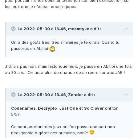
pour pouvoir lire tes commentaires (oh combien exhaustifs !) sur
les jeux que je n'ai pas encore joués.
Le 2022-05-30 à 16:46,
meemtyke
a dit :
On a des goûts très, très similaires je te dirais! Quand tu
passeras en Abitibi
J'dirais pas non, mais historiquement, je passe en Abitibi une fois
au 30 ans.
On aura plus de chance de se recroiser aux JAB !
Le 2022-05-30 à 16:46,
Zendor
a dit :
Codenames
,
Decrypto
,
Just One
et
So Clover
ont ton
5/5?!
Ce sont pourtant des jeux où l'on passe une part non
négligeable à gérer des humains, non?!